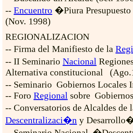
--
Encuentro
�Piura Presupuesto
(Nov. 1998)
REGIONALIZACION
-- Firma del Manifiesto de la
Reg
-- II Seminario
Nacional
Regiones
Alternativa constitucional
(Ago.
-- Seminario
Gobiernos Locales I
-- Foro
Regional
sobre
Gobiernos
-- Conversatorios de Alcaldes d
Descentralizaci�n
y Desarrollo
-- Seminario Nacional
�Descent