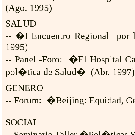
(Ago. 1995)
SALUD
-- �I Encuentro Regional por l
1995)
-- Panel -Foro:
�El Hospital Cay
pol�tica de Salud�
(Abr. 1997)
GENERO
-- Forum:
�Beijing: Equidad, Ge
SOCIAL
-- Seminario Taller �Pol�ticas 