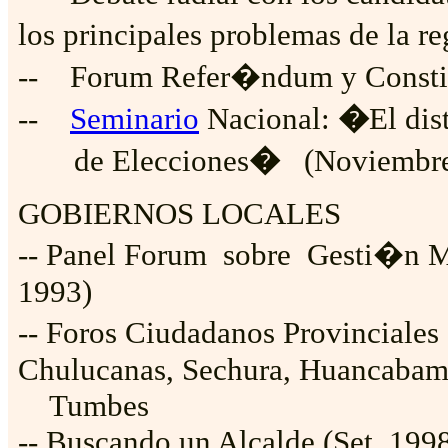
los principales problemas de la 
-- Forum
Refer�ndum y Const
--
Seminario
Nacional:
�
El di
de Elecciones
�
(Noviembre
GOBIERNOS LOCALES
-- Panel Forum sobre Gesti�n M
1993)
-- Foros Ciudadanos Provinciales
Chulucanas, Sechura, Huancabam
Tumbes
-- Buscando un Alcalde (Set. 199