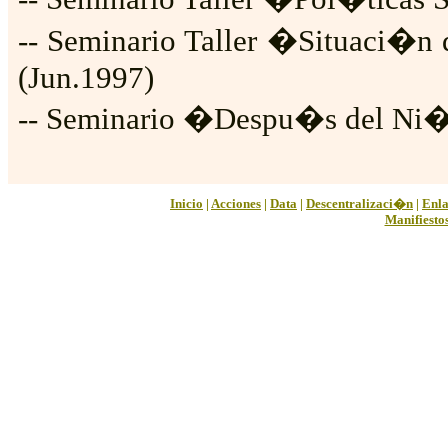
-- Seminario Taller �Situaci�n 
(Jun.1997)
-- Seminario �Despu�s del Ni
Inicio
|
Acciones
|
Data
|
Descentralizaci�n
|
Enla
Manifiesto