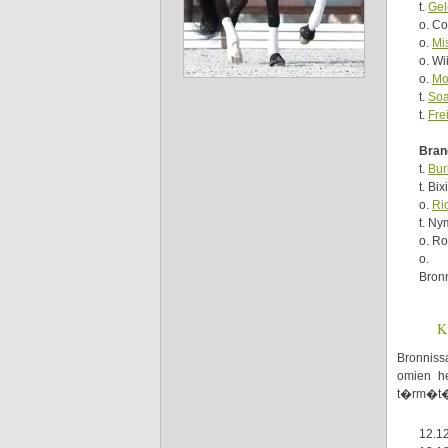
t.
Gel
o. Co
o.
Mi
o. Wi
o.
Mo
t.
Soa
t.
Fre
Bran
t.
Bur
t. Bi
o.
Ri
t. N
o. Ro
o. 
Bron
K
Bronniss
omien he
t�rm�t� 
12.12