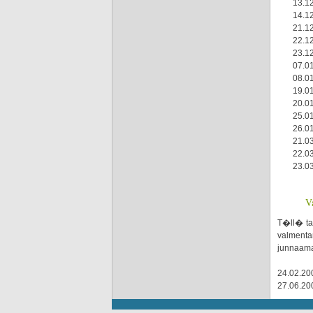
13.12
14.12
21.12
22.12
23.12
07.01
08.01
19.01
20.01
25.01
26.01
21.03
22.03
23.03
V
T�ll� tal
valmenta
junnaama
24.02.20
27.06.20