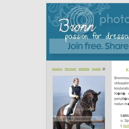
K
etusivu
hevoset
toiminta
muuta
@
Bronniss
virtuaal
koulurats
N�it� om
periytt�
rodun m�
Lipiz
o. Sp
t.
Iso