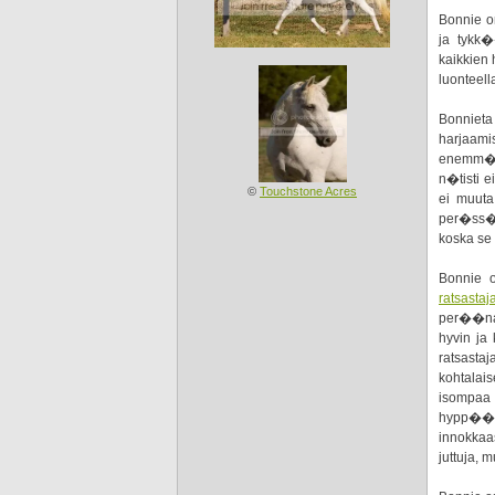
Bonnie o
ja tykk�
kaikkien
luonteel
Bonniet
harjaamis
enemm�n 
n�tisti e
©
Touchstone Acres
ei muuta
per�ss�,
koska se
Bonnie
ratsasta
per��nan
hyvin ja
ratsasta
kohtala
isompaa
hypp��m�
innokkaas
juttuja, 