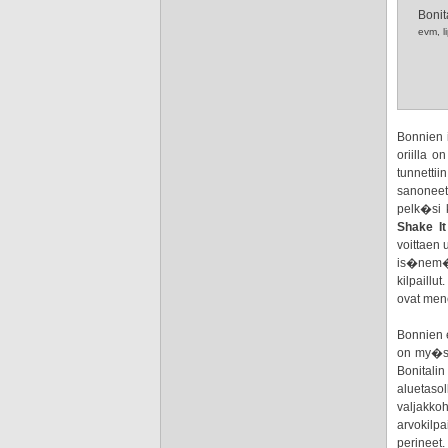
Bonit
evm, l
Bonnien
oriilla o
tunnetti
sanoneet,
pelk�si 
Shake I
voittaen 
is�ne
kilpaillu
ovat mene
Bonnie
on my�s 
Bonitali
aluetasol
valjakk
arvokilpa
perineet