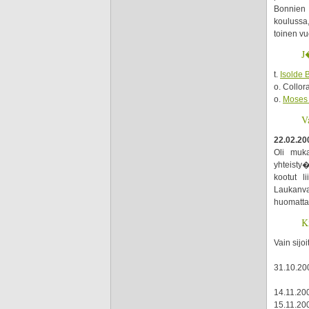
Bonnie
koulussa
toinen vu
J
t.
Isolde 
o. Collo
o.
Moses
V
22.02.20
Oli muk
yhteisty�
kootut l
Laukanva
huomattav
K
Vain sijo
31.10.20
14.11.200
15.11.200