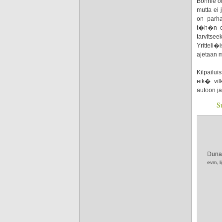
Bonnie o
mutta ei
on parha
t�h�n os
tarvitse
Yritteli
ajetaan m
Kilpailu
eik� vil
autoon ja 
S
Duna
evm, l