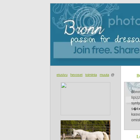
B
etusivu
hevoset
toiminta
muuta
@
Bonn
lipi
synt
s�k�
kasv
omis
L