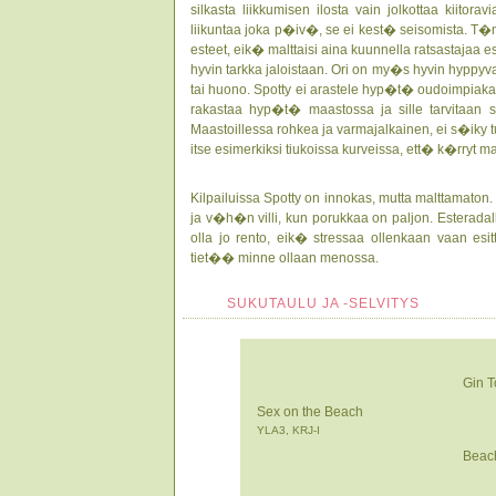
silkasta liikkumisen ilosta vain jolkottaa kiito
liikuntaa joka p�iv�, se ei kest� seisomista.
esteet, eik� malttaisi aina kuunnella ratsastajaa
hyvin tarkka jaloistaan. Ori on my�s hyvin hyppyvar
tai huono. Spotty ei arastele hyp�t� oudoimpiak
rakastaa hyp�t� maastossa ja sille tarvitaan si
Maastoillessa rohkea ja varmajalkainen, ei s�iky t
itse esimerkiksi tiukoissa kurveissa, ett� k�rryt 
Kilpailuissa Spotty on innokas, mutta malttamaton.
ja v�h�n villi, kun porukkaa on paljon. Esteradal
olla jo rento, eik� stressaa ollenkaan vaan esitt
tiet�� minne ollaan menossa.
SUKUTAULU JA -SELVITYS
Gin T
Sex on the Beach
YLA3, KRJ-I
Beac