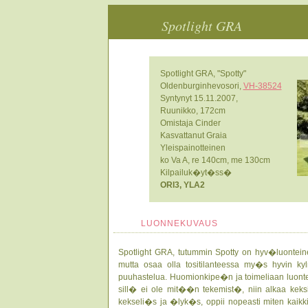
Spotlight GRA
Spotlight GRA, "Spotty"
Oldenburginhevosori,
VH-38524
Syntynyt 15.11.2007,
Ruunikko, 172cm
Omistaja Cinder
Kasvattanut Graia
Yleispainotteinen
ko Va A, re 140cm, me 130cm
Kilpailuk�yt�ss�
ORI3, YLA2
LUONNEKUVAUS
Spotlight GRA, tutummin Spotty on hyv�luonteinen
mutta osaa olla tositilanteessa my�s hyvin k
puuhastelua. Huomionkipe�n ja toimeliaan luonte
sill� ei ole mit��n tekemist�, niin alkaa keksi
kekseli�s ja �lyk�s, oppii nopeasti miten kaikk