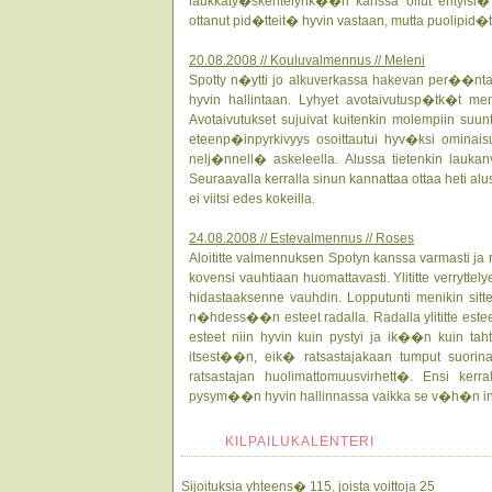
laukkaty�skentelynk��n kanssa ollut erityisi
ottanut pid�tteit� hyvin vastaan, mutta puolipid�tt
20.08.2008 // Kouluvalmennus // Meleni
Spotty n�ytti jo alkuverkassa hakevan per��ntanto
hyvin hallintaan. Lyhyet avotaivutusp�tk�t meni
Avotaivutukset sujuivat kuitenkin molempiin suunt
eteenp�inpyrkivyys osoittautui hyv�ksi ominaisu
nelj�nnell� askeleella. Alussa tietenkin laukan
Seuraavalla kerralla sinun kannattaa ottaa heti alus
ei viitsi edes kokeilla.
24.08.2008 // Estevalmennus // Roses
Aloititte valmennuksen Spotyn kanssa varmasti ja 
kovensi vauhtiaan huomattavasti. Ylititte verryttel
hidastaaksenne vauhdin. Lopputunti menikin sitt
n�hdess��n esteet radalla. Radalla ylititte esteet
esteet niin hyvin kuin pystyi ja ik��n kuin taht
itsest��n, eik� ratsastajakaan tumput suorin
ratsastajan huolimattomuusvirhett�. Ensi ker
pysym��n hyvin hallinnassa vaikka se v�h�n inn
KILPAILUKALENTERI
Sijoituksia yhteens� 115, joista voittoja 25