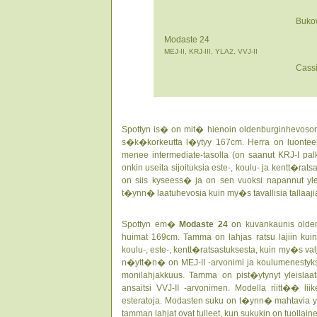
Buko
Modaste 24
MEJ-II, KRJ-III, YLA2, VVJ-II
Cass
Spottyn is� on mit� hienoin oldenburginhevoso
s�k�korkeutta l�ytyy 167cm. Herra on luonteelta
menee intermediate-tasolla (on saanut KRJ-I pa
onkin useita sijoituksia este-, koulu- ja kentt�ra
on siis kyseess� ja on sen vuoksi napannut y
t�ynn� laatuhevosia kuin my�s tavallisia tallaaj
Spottyn em�
Modaste 24
on kuvankaunis olde
huimat 169cm. Tamma on lahjas ratsu lajiin kuin 
koulu-, este-, kentt�ratsastuksesta, kuin my�s va
n�ytt�n� on MEJ-II -arvonimi ja koulumenestyks
monilahjakkuus. Tamma on pist�ytynyt yleislaat
ansaitsi VVJ-II -arvonimen. Modella riitt�� li
esteratoja. Modasten suku on t�ynn� mahtavia yl
tamman lahjat ovat tulleet, kun sukukin on tuollain