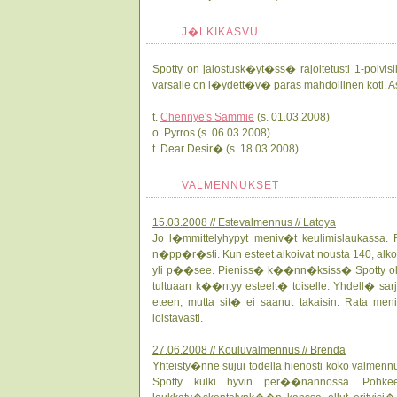
J�LKIKASVU
Spotty on jalostusk�yt�ss� rajoitetusti 1-polvisi
varsalle on l�ydett�v� paras mahdollinen koti. 
t.
Chennye's Sammie
(s. 01.03.2008)
o. Pyrros (s. 06.03.2008)
t. Dear Desir� (s. 18.03.2008)
VALMENNUKSET
15.03.2008 // Estevalmennus // Latoya
Jo l�mmittelyhypyt meniv�t keulimislaukassa. Ra
n�pp�r�sti. Kun esteet alkoivat nousta 140, alko
yli p��see. Pieniss� k��nn�ksiss� Spotty oli m
tultuaan k��ntyy esteelt� toiselle. Yhdell� sar
eteen, mutta sit� ei saanut takaisin. Rata me
loistavasti.
27.06.2008 // Kouluvalmennus // Brenda
Yhteisty�nne sujui todella hienosti koko valmennu
Spotty kulki hyvin per��nannossa. Pohke