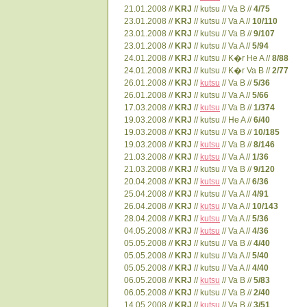
21.01.2008 //
KRJ
// kutsu // Va B //
4/75
23.01.2008 //
KRJ
// kutsu // Va A //
10/110
23.01.2008 //
KRJ
// kutsu // Va B //
9/107
23.01.2008 //
KRJ
// kutsu // Va A //
5/94
24.01.2008 //
KRJ
// kutsu // K�r He A //
8/88
24.01.2008 //
KRJ
// kutsu // K�r Va B //
2/77
26.01.2008 //
KRJ
//
kutsu
// Va B //
5/36
26.01.2008 //
KRJ
// kutsu // Va A //
5/66
17.03.2008 //
KRJ
//
kutsu
// Va B //
1/374
19.03.2008 //
KRJ
// kutsu // He A //
6/40
19.03.2008 //
KRJ
// kutsu // Va B //
10/185
19.03.2008 //
KRJ
//
kutsu
// Va B //
8/146
21.03.2008 //
KRJ
//
kutsu
// Va A //
1/36
21.03.2008 //
KRJ
// kutsu // Va B //
9/120
20.04.2008 //
KRJ
//
kutsu
// Va A //
6/36
25.04.2008 //
KRJ
// kutsu // Va A //
4/91
26.04.2008 //
KRJ
//
kutsu
// Va A //
10/143
28.04.2008 //
KRJ
//
kutsu
// Va A //
5/36
04.05.2008 //
KRJ
//
kutsu
// Va A //
4/36
05.05.2008 //
KRJ
// kutsu // Va B //
4/40
05.05.2008 //
KRJ
// kutsu // Va A //
5/40
05.05.2008 //
KRJ
// kutsu // Va A //
4/40
06.05.2008 //
KRJ
//
kutsu
// Va B //
5/83
06.05.2008 //
KRJ
// kutsu // Va B //
2/40
14.05.2008 //
KRJ
//
kutsu
// Va B //
3/51