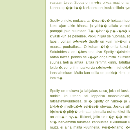
vastaan tulee. Spotty on my�s oikea machoman,
kannata p��st�� karkaamaan, koska silloin synty
Spotty on joko mukava tai �rsytt�v� hoitaa, riipp
koko ajan takin hihasta ja yritt�� tallata varp
pomppii joka suuntaan. T�ll�isen� p�iv�n� ka
kivasti kun se pelleilee. Pikku hiljaa se huomaa, e
lapsi.. Jonain p�ivin� Spotty on kuin mik�kin enk
muusta puuhailusta. Onkohan t�ll� orilla kaksi
Satuloidessa on l�hes aina kiva. Spotty h�ristel
antaa laittaa penkin selk��n ongelmitta. Suitsi
suunsa heti ja antaa laittaa remmit kiinni. Talut
leidej�, voi ori hirnua korvia s�rkev�n miehekk�
tanssahteluun. Mutta kun orilla on pelkk� riimu,
ihmist�.
Spotty on mukava ja lahjakas ratsu, joka ei koskaa
rankka koulutreeni tai leppoisa maastole
ratsastettavuudessa, sill� Spotty on virke� j
tykk�� miellytt�� sel�ss� olevaa. Joskus sill
t�rke�� pit�� ori maan pinnalla esimerkiksi liiku
on eritt�in hyv�t liikkeet, joita se n�ytt�� mi
sit� harvemmin tarvitsee kannustaa liikkumaan 
mutta ei aina malta kuunnella. Per��nanto l�