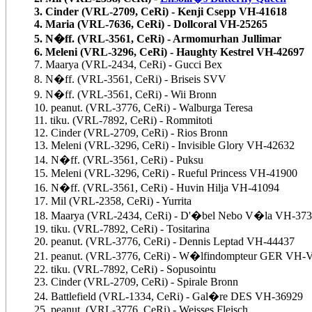
3. Cinder (VRL-2709, CeRi) - Kenji Csepp VH-41618
4. Maria (VRL-7636, CeRi) - Dollcoral VH-25265
5. N�ff. (VRL-3561, CeRi) - Armomurhan Jullimar
6. Meleni (VRL-3296, CeRi) - Haughty Kestrel VH-42697
7. Maarya (VRL-2434, CeRi) - Gucci Bex
8. N�ff. (VRL-3561, CeRi) - Briseis SVV
9. N�ff. (VRL-3561, CeRi) - Wii Bronn
10. peanut. (VRL-3776, CeRi) - Walburga Teresa
11. tiku. (VRL-7892, CeRi) - Rommitoti
12. Cinder (VRL-2709, CeRi) - Rios Bronn
13. Meleni (VRL-3296, CeRi) - Invisible Glory VH-42632
14. N�ff. (VRL-3561, CeRi) - Puksu
15. Meleni (VRL-3296, CeRi) - Rueful Princess VH-41900
16. N�ff. (VRL-3561, CeRi) - Huvin Hilja VH-41094
17. Mil (VRL-2358, CeRi) - Yurrita
18. Maarya (VRL-2434, CeRi) - D'�bel Nebo V�la VH-37
19. tiku. (VRL-7892, CeRi) - Tositarina
20. peanut. (VRL-3776, CeRi) - Dennis Leptad VH-44437
21. peanut. (VRL-3776, CeRi) - W�lfindompteur GER VH-
22. tiku. (VRL-7892, CeRi) - Sopusointu
23. Cinder (VRL-2709, CeRi) - Spirale Bronn
24. Battlefield (VRL-1334, CeRi) - Gal�re DES VH-36929
25. peanut. (VRL-3776, CeRi) - Weisses Fleisch