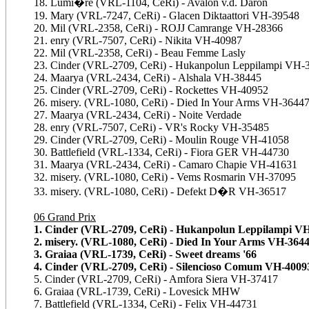
18. Lumi�re (VRL-1104, CeRi) - Avalon v.d. Daron
19. Mary (VRL-7247, CeRi) - Glacen Diktaattori VH-39548
20. Mil (VRL-2358, CeRi) - ROJJ Camrange VH-28366
21. enry (VRL-7507, CeRi) - Nikita VH-40987
22. Mil (VRL-2358, CeRi) - Beau Femme Lasly
23. Cinder (VRL-2709, CeRi) - Hukanpolun Leppilampi VH-
24. Maarya (VRL-2434, CeRi) - Alshala VH-38445
25. Cinder (VRL-2709, CeRi) - Rockettes VH-40952
26. misery. (VRL-1080, CeRi) - Died In Your Arms VH-3644
27. Maarya (VRL-2434, CeRi) - Noite Verdade
28. enry (VRL-7507, CeRi) - VR's Rocky VH-35485
29. Cinder (VRL-2709, CeRi) - Moulin Rouge VH-41058
30. Battlefield (VRL-1334, CeRi) - Fiora GER VH-44730
31. Maarya (VRL-2434, CeRi) - Camaro Chapie VH-41631
32. misery. (VRL-1080, CeRi) - Vems Rosmarin VH-37095
33. misery. (VRL-1080, CeRi) - Defekt D�R VH-36517
06 Grand Prix
1. Cinder (VRL-2709, CeRi) - Hukanpolun Leppilampi V
2. misery. (VRL-1080, CeRi) - Died In Your Arms VH-364
3. Graiaa (VRL-1739, CeRi) - Sweet dreams '66
4. Cinder (VRL-2709, CeRi) - Silencioso Comum VH-4009
5. Cinder (VRL-2709, CeRi) - Amfora Siera VH-37417
6. Graiaa (VRL-1739, CeRi) - Lovesick MHW
7. Battlefield (VRL-1334, CeRi) - Felix VH-44731