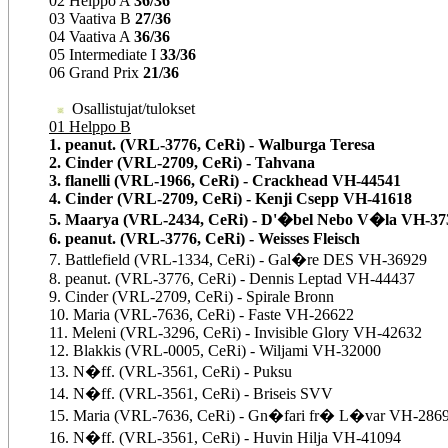
02 Helppo A
36/36
03 Vaativa B
27/36
04 Vaativa A
36/36
05 Intermediate I
33/36
06 Grand Prix
21/36
Osallistujat/tulokset
01 Helppo B
1. peanut. (VRL-3776, CeRi) - Walburga Teresa
2. Cinder (VRL-2709, CeRi) - Tahvana
3. flanelli (VRL-1966, CeRi) - Crackhead VH-44541
4. Cinder (VRL-2709, CeRi) - Kenji Csepp VH-41618
5. Maarya (VRL-2434, CeRi) - D'�bel Nebo V�la VH-37
6. peanut. (VRL-3776, CeRi) - Weisses Fleisch
7. Battlefield (VRL-1334, CeRi) - Gal�re DES VH-36929
8. peanut. (VRL-3776, CeRi) - Dennis Leptad VH-44437
9. Cinder (VRL-2709, CeRi) - Spirale Bronn
10. Maria (VRL-7636, CeRi) - Faste VH-26622
11. Meleni (VRL-3296, CeRi) - Invisible Glory VH-42632
12. Blakkis (VRL-0005, CeRi) - Wiljami VH-32000
13. N�ff. (VRL-3561, CeRi) - Puksu
14. N�ff. (VRL-3561, CeRi) - Briseis SVV
15. Maria (VRL-7636, CeRi) - Gn�fari fr� L�var VH-286
16. N�ff. (VRL-3561, CeRi) - Huvin Hilja VH-41094