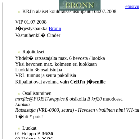
etusiv
KRJ'n alaiset kouluratsastuskilpailut 04.07.2008
VIP 01.07.2008
J�rjestyspaikka
Bronn
Vastuuhenkil� Cinder
Rajoitukset
Yhdelt� ratsastajalta max. 6 hevosta / luokka
Yksi hevonen max. kolmeen eri luokkaan
Luokkiin 36 osallistujaa
VRL-tunnus ja seura pakollisia
Kilpailut ovat avoinna
vain CeRi'n j�senille
Osallistuminen
mrxfile@POISTAwippies.fi
otsikolla
B krj20
muodossa
Luokka
Ratsastaja (VRL-0000, seura) - Hevosen virallinen nimi VH-
T�hti * pois!
Luokat
01 Helppo B
36/36