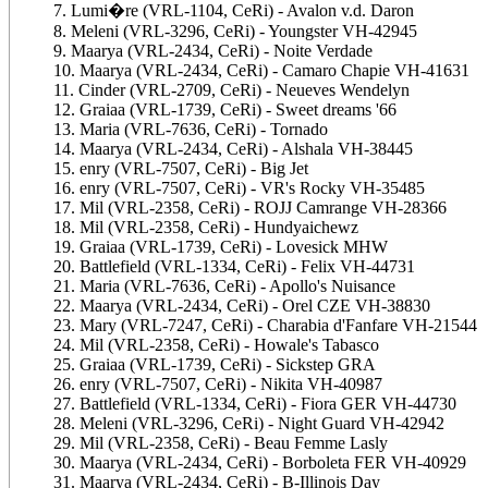
7. Lumi�re (VRL-1104, CeRi) - Avalon v.d. Daron
8. Meleni (VRL-3296, CeRi) - Youngster VH-42945
9. Maarya (VRL-2434, CeRi) - Noite Verdade
10. Maarya (VRL-2434, CeRi) - Camaro Chapie VH-41631
11. Cinder (VRL-2709, CeRi) - Neueves Wendelyn
12. Graiaa (VRL-1739, CeRi) - Sweet dreams '66
13. Maria (VRL-7636, CeRi) - Tornado
14. Maarya (VRL-2434, CeRi) - Alshala VH-38445
15. enry (VRL-7507, CeRi) - Big Jet
16. enry (VRL-7507, CeRi) - VR's Rocky VH-35485
17. Mil (VRL-2358, CeRi) - ROJJ Camrange VH-28366
18. Mil (VRL-2358, CeRi) - Hundyaichewz
19. Graiaa (VRL-1739, CeRi) - Lovesick MHW
20. Battlefield (VRL-1334, CeRi) - Felix VH-44731
21. Maria (VRL-7636, CeRi) - Apollo's Nuisance
22. Maarya (VRL-2434, CeRi) - Orel CZE VH-38830
23. Mary (VRL-7247, CeRi) - Charabia d'Fanfare VH-21544
24. Mil (VRL-2358, CeRi) - Howale's Tabasco
25. Graiaa (VRL-1739, CeRi) - Sickstep GRA
26. enry (VRL-7507, CeRi) - Nikita VH-40987
27. Battlefield (VRL-1334, CeRi) - Fiora GER VH-44730
28. Meleni (VRL-3296, CeRi) - Night Guard VH-42942
29. Mil (VRL-2358, CeRi) - Beau Femme Lasly
30. Maarya (VRL-2434, CeRi) - Borboleta FER VH-40929
31. Maarya (VRL-2434, CeRi) - B-Illinois Day