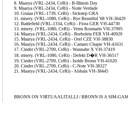
8. Maarya (VRL-2434, CeRi) - B-Illinois Day
9. Maarya (VRL-2434, CeRi) - Noite Verdade
10. Graiaa (VRL-1739, CeRi) - Sickstep GRA
11. misery. (VRL-1080, CeRi) - Bye Beautiful '68 VH-36429
12. Battlefield (VRL-1334, CeRi) - Fiora GER VH-44730
13. misery. (VRL-1080, CeRi) - Vems Rosmarin VH-37095
14. Maarya (VRL-2434, CeRi) - Borboleta FER VH-40929
15. Maarya (VRL-2434, CeRi) - Orel CZE VH-38830
16. Maarya (VRL-2434, CeRi) - Camaro Chapie VH-41631
17. Cinder (VRL-2709, CeRi) - Wannabe X VH-37419
18. misery. (VRL-1080, CeRi) - Defekt D�R VH-36517
19. Cinder (VRL-2709, CeRi) - Isolde Bronn VH-41620
20. Cinder (VRL-2709, CeRi) - C-Note VH-38327
21. Maarya (VRL-2434, CeRi) - Alshala VH-38445
BRONN ON VIRTUAALITALLI / BRONN IS A SIM-GA