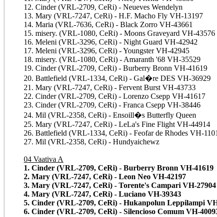
12. Cinder (VRL-2709, CeRi) - Neueves Wendelyn
13. Mary (VRL-7247, CeRi) - H.F. Macho Fly VH-13197
14. Maria (VRL-7636, CeRi) - Black Zorro VH-43661
15. misery. (VRL-1080, CeRi) - Moons Graveyard VH-43576
16. Meleni (VRL-3296, CeRi) - Night Guard VH-42942
17. Meleni (VRL-3296, CeRi) - Youngster VH-42945
18. misery. (VRL-1080, CeRi) - Amaranth '68 VH-35529
19. Cinder (VRL-2709, CeRi) - Burberry Bronn VH-41619
20. Battlefield (VRL-1334, CeRi) - Gal�re DES VH-36929
21. Mary (VRL-7247, CeRi) - Fervent Burst VH-43733
22. Cinder (VRL-2709, CeRi) - Lorenzo Csepp VH-41617
23. Cinder (VRL-2709, CeRi) - Franca Csepp VH-38446
24. Mil (VRL-2358, CeRi) - Ensoill�s Butterfly Queen
25. Mary (VRL-7247, CeRi) - LeLa's Fine Flight VH-44914
26. Battlefield (VRL-1334, CeRi) - Feofar de Rhodes VH-110
27. Mil (VRL-2358, CeRi) - Hundyaichewz
04 Vaativa A
1. Cinder (VRL-2709, CeRi) - Burberry Bronn VH-41619
2. Mary (VRL-7247, CeRi) - Leon Neo VH-42197
3. Mary (VRL-7247, CeRi) - Torente's Campari VH-27904
4. Mary (VRL-7247, CeRi) - Luciano VH-39343
5. Cinder (VRL-2709, CeRi) - Hukanpolun Leppilampi V
6. Cinder (VRL-2709, CeRi) - Silencioso Comum VH-4009