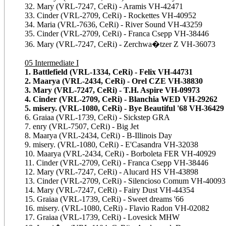
32. Mary (VRL-7247, CeRi) - Aramis VH-42471
33. Cinder (VRL-2709, CeRi) - Rockettes VH-40952
34. Maria (VRL-7636, CeRi) - River Sound VH-43259
35. Cinder (VRL-2709, CeRi) - Franca Csepp VH-38446
36. Mary (VRL-7247, CeRi) - Zerchwa�tzer Z VH-36073
05 Intermediate I
1. Battlefield (VRL-1334, CeRi) - Felix VH-44731
2. Maarya (VRL-2434, CeRi) - Orel CZE VH-38830
3. Mary (VRL-7247, CeRi) - T.H. Aspire VH-09973
4. Cinder (VRL-2709, CeRi) - Blanchia WED VH-29262
5. misery. (VRL-1080, CeRi) - Bye Beautiful '68 VH-36429
6. Graiaa (VRL-1739, CeRi) - Sickstep GRA
7. enry (VRL-7507, CeRi) - Big Jet
8. Maarya (VRL-2434, CeRi) - B-Illinois Day
9. misery. (VRL-1080, CeRi) - E'Casandra VH-32038
10. Maarya (VRL-2434, CeRi) - Borboleta FER VH-40929
11. Cinder (VRL-2709, CeRi) - Franca Csepp VH-38446
12. Mary (VRL-7247, CeRi) - Alucard HS VH-43898
13. Cinder (VRL-2709, CeRi) - Silencioso Comum VH-40093
14. Mary (VRL-7247, CeRi) - Fairy Dust VH-44354
15. Graiaa (VRL-1739, CeRi) - Sweet dreams '66
16. misery. (VRL-1080, CeRi) - Flavio Radon VH-02082
17. Graiaa (VRL-1739, CeRi) - Lovesick MHW