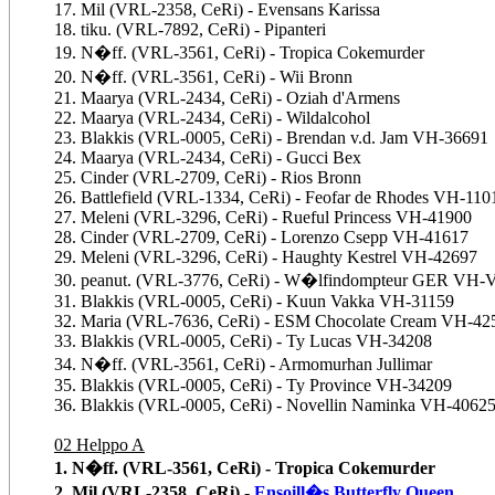
17. Mil (VRL-2358, CeRi) - Evensans Karissa
18. tiku. (VRL-7892, CeRi) - Pipanteri
19. N�ff. (VRL-3561, CeRi) - Tropica Cokemurder
20. N�ff. (VRL-3561, CeRi) - Wii Bronn
21. Maarya (VRL-2434, CeRi) - Oziah d'Armens
22. Maarya (VRL-2434, CeRi) - Wildalcohol
23. Blakkis (VRL-0005, CeRi) - Brendan v.d. Jam VH-36691
24. Maarya (VRL-2434, CeRi) - Gucci Bex
25. Cinder (VRL-2709, CeRi) - Rios Bronn
26. Battlefield (VRL-1334, CeRi) - Feofar de Rhodes VH-110
27. Meleni (VRL-3296, CeRi) - Rueful Princess VH-41900
28. Cinder (VRL-2709, CeRi) - Lorenzo Csepp VH-41617
29. Meleni (VRL-3296, CeRi) - Haughty Kestrel VH-42697
30. peanut. (VRL-3776, CeRi) - W�lfindompteur GER VH-
31. Blakkis (VRL-0005, CeRi) - Kuun Vakka VH-31159
32. Maria (VRL-7636, CeRi) - ESM Chocolate Cream VH-42
33. Blakkis (VRL-0005, CeRi) - Ty Lucas VH-34208
34. N�ff. (VRL-3561, CeRi) - Armomurhan Jullimar
35. Blakkis (VRL-0005, CeRi) - Ty Province VH-34209
36. Blakkis (VRL-0005, CeRi) - Novellin Naminka VH-4062
02 Helppo A
1. N�ff. (VRL-3561, CeRi) - Tropica Cokemurder
2. Mil (VRL-2358, CeRi) -
Ensoill�s Butterfly Queen