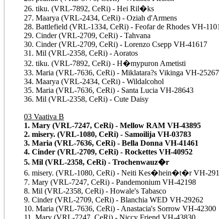
26. tiku. (VRL-7892, CeRi) - Hei Ril�ks
27. Maarya (VRL-2434, CeRi) - Oziah d'Armens
28. Battlefield (VRL-1334, CeRi) - Feofar de Rhodes VH-110
29. Cinder (VRL-2709, CeRi) - Tahvana
30. Cinder (VRL-2709, CeRi) - Lorenzo Csepp VH-41617
31. Mil (VRL-2358, CeRi) - Aoratos
32. tiku. (VRL-7892, CeRi) - H�mypuron Ametisti
33. Maria (VRL-7636, CeRi) - Miklatara?s Vikinga VH-25267
34. Maarya (VRL-2434, CeRi) - Wildalcohol
35. Maria (VRL-7636, CeRi) - Santa Lucia VH-28643
36. Mil (VRL-2358, CeRi) - Cute Daisy
03 Vaativa B
1. Mary (VRL-7247, CeRi) - Mellow RAM VH-43895
2. misery. (VRL-1080, CeRi) - Samoilija VH-03783
3. Maria (VRL-7636, CeRi) - Bella Donna VH-41461
4. Cinder (VRL-2709, CeRi) - Rockettes VH-40952
5. Mil (VRL-2358, CeRi) - Trochenwauz�r
6. misery. (VRL-1080, CeRi) - Neiti Kes�hein�t�r VH-29
7. Mary (VRL-7247, CeRi) - Pandemonium VH-42198
8. Mil (VRL-2358, CeRi) - Howale's Tabasco
9. Cinder (VRL-2709, CeRi) - Blanchia WED VH-29262
10. Maria (VRL-7636, CeRi) - Anastacia's Sorrow VH-42300
11. Mary (VRL-7247, CeRi) - Niccy Friend VH-43830