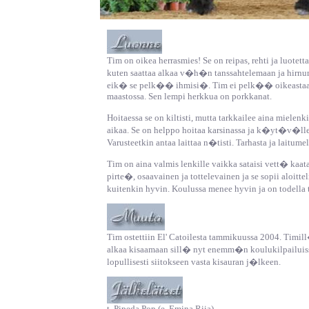
Tim on oikea herrasmies! Se on reipas, rehti ja luot
kuten saattaa alkaa v�h�n tanssahtelemaan ja hirnu
eik� se pelk�� ihmisi�. Tim ei pelk�� oikeasta
maastossa. Sen lempi herkkua on porkkanat.
Hoitaessa se on kiltisti, mutta tarkkailee aina miel
aikaa. Se on helppo hoitaa karsinassa ja k�yt�v�lle s
Varusteetkin antaa laittaa n�tisti. Tarhasta ja laitume
Tim on aina valmis lenkille vaikka sataisi vett� ka
pirte�, osaavainen ja tottelevainen ja se sopii aloitte
kuitenkin hyvin. Koulussa menee hyvin ja on todella t
Tim ostettiin El' Catoilesta tammikuussa 2004. Timill�
alkaa kisaamaan sill� nyt enemm�n koulukilpailuiss
lopullisesti siitokseen vasta kisauran j�lkeen.
t. Pipeda Pop (e. Emina Riia)