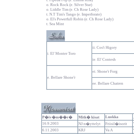
o. Rock Rock (e. Silver Star)
o.
Liddle Tim
(e.
Ch Rose Lady
)
t. N.T Tim's Tango (e.
Imperforate
)
o. El's Powerfull Robin (e.
Ch Rose Lady
)
t. Sea Mint
ii. Cos't Higory
i. El' Monter Toro
ie. El' Contesh
ei. Shone'r Forg
e. Bellare Shone'r
ee. Bellare Chatren
Luokka
P�iv�m��r�
Mitk� kisat
16.9.2003
NJ-n�yttelyt
Friisil�isorit
6.11.2003
KRJ
Va A