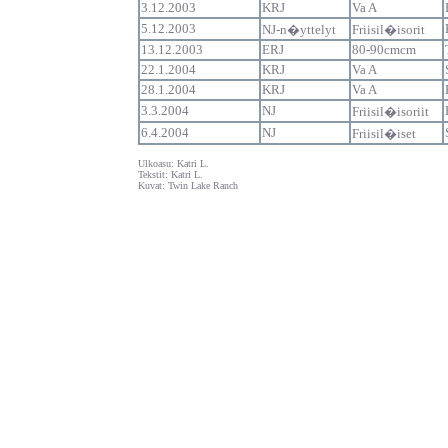
3.12.2003
KRJ
Va A
5.12.2003
NJ-n�yttelyt
Friisil�isorit
13.12.2003
ERJ
80-90cmcm
22.1.2004
KRJ
Va A
28.1.2004
KRJ
Va A
3.3.2004
NJ
Friisil�isoriit
6.4.2004
NJ
Friisil�iset
Ulkoasu: Katri L.
Tekstit: Katri L.
Kuvat: Twin Lake Ranch