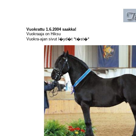
Vuokrattu 1.6.2004 saakka!
Vuokraaja on Hiksu
Vuokra-ajan sivut l�yd�t *t�st�*