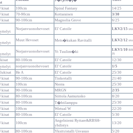
at
 kisat
100cm
Spiral Fantasy
14/25
 kisat
70-90cm
Kottaraisen
3/30
 kisat
90-100cm
Magnolia Grove
6/25
Norjanvuonohevoset
El' Catoile
LKV2/15
irt
ttelyt
Muut Hevoset
LKV2/12
Mets�kukan Ravitalli
irt
ttelyt
LKV1/10
BI
Norjanvuonohevoset
Yt Tuulim�ki
ttelyt
JS
ekisat
80-100cm
El' Catoile
12/30
norjanvuonohevoset
El' Catoile
1/5
ttelyt
lukisat
He A
El' Catoile
25/30
 kisat
90-100cm
Tinkertalli
21/40
 kisat
100cm
Nierra
25/30
 kisat
90-100cm
MRGN
2/35
 kisat
80-100cm
Siittola Aamurusko
8/20
 kisat
80-100cm
25/30
T�htilamppu
 kisat
100cm
Wirtual W
22/20
 kisat
80-100cm
El' Catoile
5/30
Angelniemi Ryttare&RBSH-
 kisat
100cm
13/20
yhdistys
 kisat
80-100cm
Yksityistalli Usvasuo
5/20