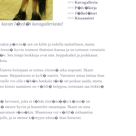
>>>
Kuvagalleria
>>>
P�iv�kirja
>>>
J�lkel�iset
>>>
Kisaamiset
n kuvan l�yd�t kuvagalleriasta!
inakin p�ivin� sen on
kiltti
ja todella rauhallinen, mutta
ee yleens� hyvin toimeen ihmisien kanssa ja on tottunut vieraisiin
. Sen lempi herkkuja ovat mm. heppakarkit ja porkkanat.
ksia.
i. Uuteen hoitajaan se tottuu yleens� aika nopeasti. Skarri
aan. Harjauksesta se kyll� nauttii. Varusteet antaa laittaa ihan
Pesulle voi olla v�h�n hankala t�t� ori poikaa saada, mutta
 sen kiinni saaminen on v�lill� helppoa, toisinaan saa leikki�
kev� hevonen, joka ei l�hde riist�m��n k�sist� tai
ll�
menee hyvin ja kuuntelee ratsastajaa. Skarri on aina
osaavainen t�ss�kin. Maastossa voi v�lill� riehaantua
lle, ja se menee k�rryjen edess� ihan hienosti.