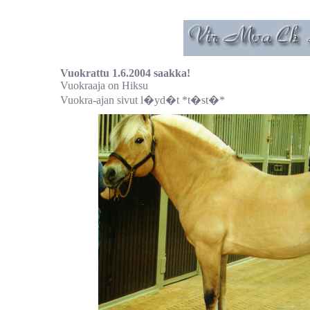
Vuokrattu 1.6.2004 saakka!
Vuokraaja on Hiksu
Vuokra-ajan sivut l�yd�t *t�st�*