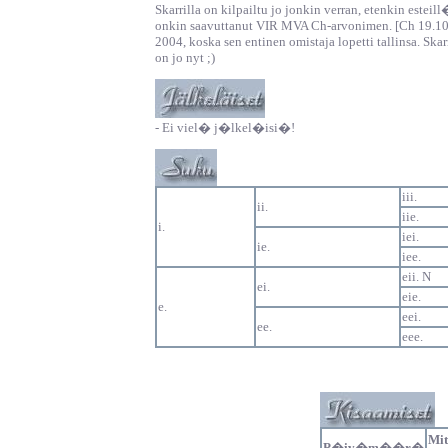
Skarrilla on kilpailtu jo jonkin verran, etenkin estei
onkin saavuttanut VIR MVA Ch-arvonimen. [Ch 19.10.'
2004, koska sen entinen omistaja lopetti tallinsa. Skar
on jo nyt ;)
- Ei viel� j�lkel�isi�!
iii.
ii.
iie.
i.
iei.
ie.
iee.
eii. N
ei.
eie.
e.
eei.
ee.
eee.
Mi
P�iv�m��r�