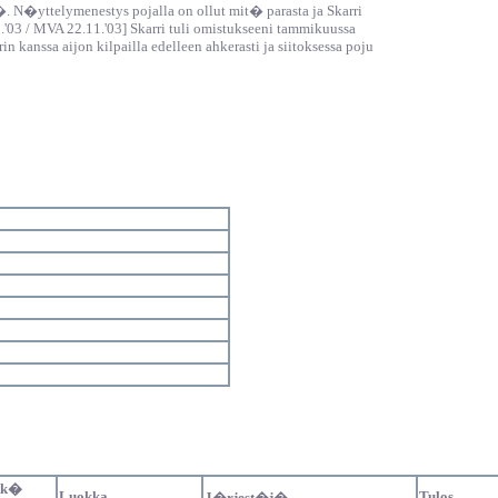
ll�. N�yttelymenestys pojalla on ollut mit� parasta ja Skarri
03 / MVA 22.11.'03] Skarri tuli omistukseeni tammikuussa
rin kanssa aijon kilpailla edelleen ahkerasti ja siitoksessa poju
tk�
Luokka
Tulos
J�rjest�j�