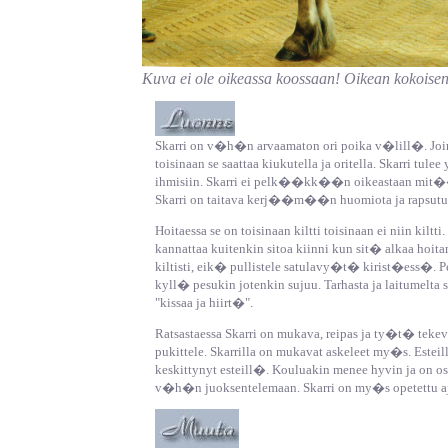
Kuva ei ole oikeassa koossaan! Oikean kokoise
Skarri on
v�h�n
arvaamaton ori poika
v�lill�
. Jo
toisinaan
se saattaa kiukutella ja oritella. Skarri tul
ihmisiin. Skarri ei pelk��kk��n oikeastaan mit��n
Skarri on taitava kerj��m��n huomiota ja rapsutu
Hoitaessa se on toisinaan kiltti toisinaan ei niin kiltt
kannattaa kuitenkin sitoa kiinni kun sit� alkaa hoitam
kiltisti, eik� pullistele satulavy�t� kirist�ess�. 
kyll� pesukin jotenkin sujuu. Tarhasta ja laitumelta
"kissaa ja hiirt�".
Ratsastaessa Skarri on mukava, reipas ja ty�t� te
pukittele. Skarrilla on mukavat askeleet my�s.
Estei
keskittynyt esteill�. Kouluakin menee hyvin ja on 
v�h�n juoksentelemaan. Skarri on my�s opetettu ajo