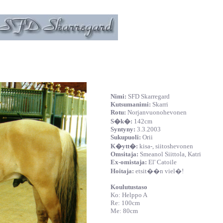
Nimi:
SFD Skarregard
Kutsumanimi:
Skarri
Rotu:
Norjanvuonohevonen
S�k�:
142cm
Syntyny:
3.3.2003
Sukupuoli:
Orii
K�ytt�:
kisa-, siitoshevonen
Omsitaja:
Smeanol Siittola, Katri
Ex-omistaja:
El'
Catoile
Hoitaja:
etsit��n viel�!
Koulutustaso
Ko: Helppo A
Re: 100cm
Me: 80cm