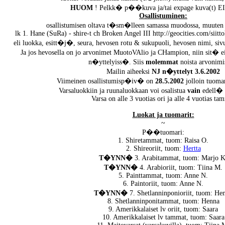
HUOM
! Pelkk� p��kuva ja/tai expage kuva(t) 
Osallistuminen:
osallistumisen oltava t�sm�lleen samassa muodossa, muuten 
lk 1. Hane (SuRa) - shire-t ch Broken Angel III http://geocities.com/sii
eli luokka, esitt�j�, seura, hevosen rotu & sukupuoli, hevosen nimi, s
Ja jos hevosella on jo arvonimet MuotoVAlio ja CHampion, niin si
n�yttelyiss�. Siis
molemmat
noista arvonim
Mailin aiheeksi
NJ n�yttelyt 3.6.2002
Viimeinen osallistumisp�iv� on
28.5.2002
jolloin tuomar
Varsaluokkiin ja ruunaluokkaan voi osalistua
vain
edell� 
Varsa on alle 3 vuotias ori ja alle 4 vuotias ta
Luokat ja tuomarit:
~
P��tuomari:
1. Shiretammat, tuom:
Raisa O.
2. Shireoriit, tuom:
Hertta
T�YNN�
3. Arabitammat, tuom:
Marjo K
T�YNN�
4. Arabioriit, tuom:
Tiina M.
5. Painttammat, tuom:
Anne N.
6. Paintoriit, tuom:
Anne N.
T�YNN�
7. Shetlanninponioriit, tuom:
He
8. Shetlanninponitammat, tuom:
Henna
9. Amerikkalaiset lv oriit, tuom:
Saara
10. Amerikkalaiset lv tammat, tuom:
Saara