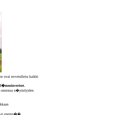
ne ovat tervetulleita kaikki
et l�mminveriset.
 onnistua n�yttelyiden
okkaan
ia, ei enemp��