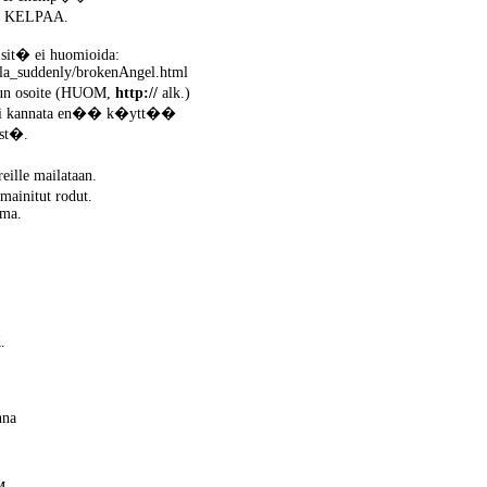
EI KELPAA.
sit� ei huomioida:
ttola_suddenly/brokenAngel.html
ivun osoite (HUOM,
http://
alk.)
t� ei kannata en�� k�ytt��
ist�.
eille mailataan.
mainitut rodut.
mma.
.
nna