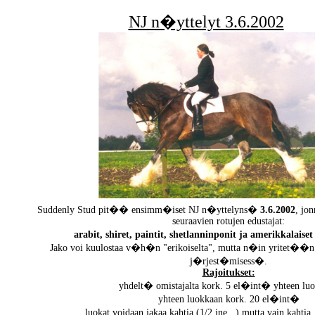
NJ n�yttelyt 3.6.2002
Suddenly Stud pit�� ensimm�iset NJ n�yttelyns�
3.6.2002
, jon
seuraavien rotujen edustajat:
arabit, shiret, paintit, shetlanninponit ja amerikkalais
Jako voi kuulostaa v�h�n "erikoiselta", mutta n�in yritet��n
j�rjest�misess�.
Rajoitukset:
yhdelt� omistajalta kork. 5 el�int� yhteen lu
yhteen luokkaan kork. 20 el�int�
luokat voidaan jakaa kahtia (1/2 jne...) mutta vain kaht