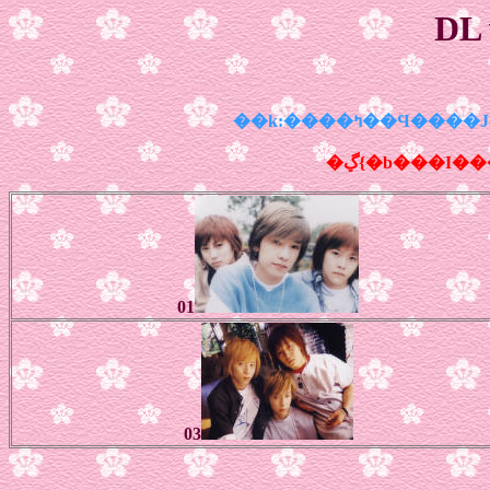
DL
��k:����ߤ��
�ڲ{�b���I���
01
03