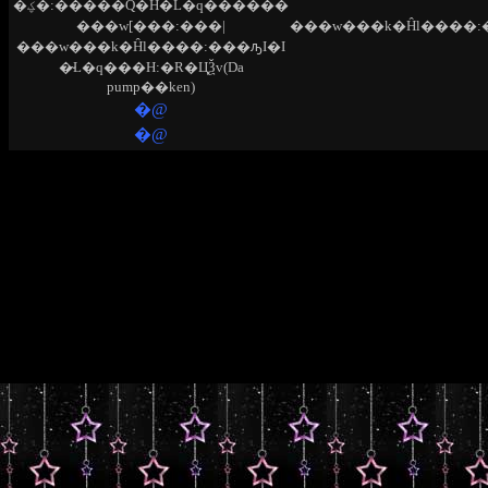
�ؼ�:�����Q�H�L�q������
���w[���:���|
���w���k�Ĥl����:���ԡI�I
�̴L�q���H:�R�ЦѮv(Da
pump��ken)
�@
�@