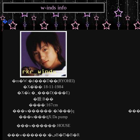
w-inds info
�@
�m�W:�d���D��(RYOHEI)
�X�ͤ��:18-11-1984
�X�ͦa:�_���D(���E)
�嫬:B��
����:167cm
���w������:�J���إq
���
���w���զX:Da pump
���w������:HOUSE
���w������:�ڡB�Ʊ�B�R