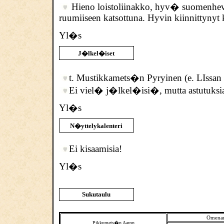
Hieno loistoliinakko, hyv� suomenhevos
ruumiiseen katsottuna. Hyvin kiinnittynyt 
Yl�s
J�lkel�iset
t. Mustikkamets�n Pyryinen (e.
LIssan
Ei viel� j�lkel�isi�, mutta astutuksia
Yl�s
N�yttelykalenteri
Ei kisaamisia!
Yl�s
Sukutaulu
Omenan
Pikkumets�n Aaron