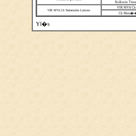
Kulkurin Tiin
VIR MVA Ch H
VIR MVA Ch Taikatuulen Lumous
Ch Mets�t�
Yl�s