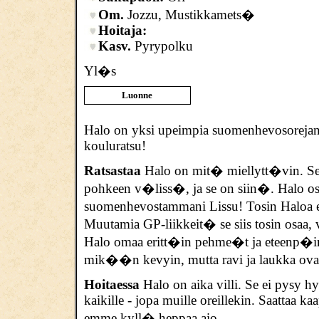
Om.
Jozzu,
Mustikkamets�
Hoitaja:
Kasv.
Pyrypolku
Yl�s
Luonne
Halo on yksi upeimpia suomenhevosoreja
kouluratsu!
Ratsastaa
Halo on mit� miellytt�vin. Se 
pohkeen v�liss�, ja se on siin�. Halo os
suomenhevostammani
Lissu
! Tosin Haloa e
Muutamia GP-liikkeit� se siis tosin osaa,
Halo omaa eritt�in pehme�t ja eteenp�in
mik��n kevyin, mutta ravi ja laukka ova
Hoitaessa
Halo on aika villi. Se ei pysy 
kaikille - jopa muille oreillekin. Saattaa k
emme kyll� heppaa aio.