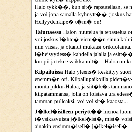
Halo tykk��, kun sit� rapsutellaan, se nau
ja voi jopa samalla kyhnytt�� (joskus hamp
Hellyydenkipe� t�m� on!
Taluttaessa
Halon huutelua ja tepastelua 
voi joskus l�hte� viem��n sinua kohti tam
niin viisas, ja ottanut mukaasi orikuolai
l�heisyydess� kahdella jalalla ja esitt�� 
kuopii ja tekee vaikka mit�... Haloa on k
Kilpailuissa
Halo yleens� keskittyy suorit
enemm�n ori. Kilpailupaikoilla pidett�v
monta pikku-Haloa, ja siit�k�s tamman
kilpatammansa, jolla on loistava ura ed
tamman pulleaksi, voi voi sit� kaaosta...
J�lkel�isilleen periytt��
hienoa luonn
t�ysikasvuista j�lkel�ist�, mist� voisi
ainakin ensimm�isell� j�lkel�isell�.