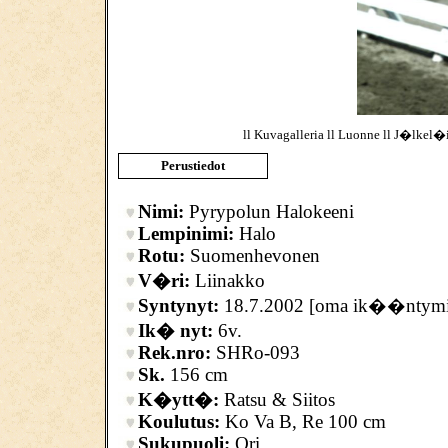
ll
Kuvagalleria
ll
Luonne
ll
J�lkel�i
Perustiedot
Nimi:
Pyrypolun Halokeeni
Lempinimi:
Halo
Rotu:
Suomenhevonen
V�ri:
Liinakko
Syntynyt:
18.7.2002 [oma ik��ntymi
Ik� nyt:
6v.
Rek.nro:
SHRo-093
Sk.
156 cm
K�ytt�:
Ratsu & Siitos
Koulutus:
Ko Va B, Re 100 cm
Sukupuoli:
Ori