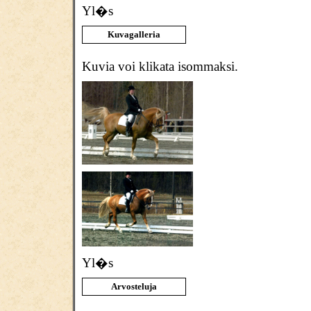
Yl�s
Kuvagalleria
Kuvia voi klikata isommaksi.
Yl�s
Arvosteluja