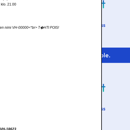
 klo. 21.00
inen nimi VH-00000<*br> T�HTI POIS!
VH-18623