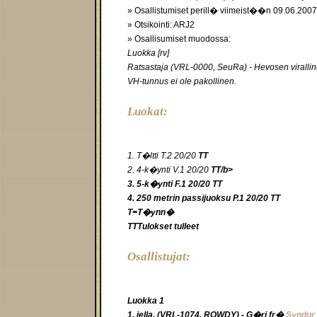
» Osallistumiset perill� viimeist��n 09.06.2007
» Otsikointi: ARJ2
» Osallisumiset muodossa:
Luokka [rv]
Ratsastaja (VRL-0000, SeuRa) - Hevosen virall
VH-tunnus ei ole pakollinen.
Luokat:
1. T�ltti T.2 20/20
TT
2. 4-k�ynti V.1 20/20
TT/b>
3. 5-k�ynti F.1 20/20
TT
4. 250 metrin passijuoksu P.1 20/20
TT
T
=T�ynn�
TT
Tulokset tulleet
Osallistujat:
Luokka 1
1. jella. (VRL-1074, ROWDY) - G�ri fr�
Syndur