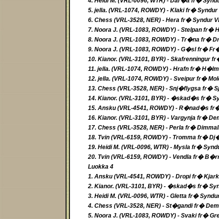
4. Heidi M. (VRL-0096, WTR) - Dar�a fr� Synd
5. jella. (VRL-1074, ROWDY) - Klaki fr� Syndu
6. Chess (VRL-3528, NER) - Hera fr� Syndur 
7. Noora J. (VRL-1083, ROWDY) - Stelpan fr� 
8. Noora J. (VRL-1083, ROWDY) - Tr�na fr� 
9. Noora J. (VRL-1083, ROWDY) - G�sl fr� Fr
10. Kianor. (VRL-3101, BYR) - Skafrenningur f
11. jella. (VRL-1074, ROWDY) - Hrafn fr� H�l
12. jella. (VRL-1074, ROWDY) - Sveipur fr� M
13. Chess (VRL-3528, NER) - Snj�flygsa fr� S
14. Kianor. (VRL-3101, BYR) - �skad�s fr� S
15. Ansku (VRL-4541, ROWDY) - R�nad�s fr� 
16. Kianor. (VRL-3101, BYR) - Vargynja fr� D
17. Chess (VRL-3528, NER) - Perla fr� Dimm
18. Tvin (VRL-6159, ROWDY) - Tromma fr� Dj
19. Heidi M. (VRL-0096, WTR) - Mysla fr� Synd
20. Tvin (VRL-6159, ROWDY) - Vendla fr� B�r
Luokka 4
1. Ansku (VRL-4541, ROWDY) - Dropi fr� Kjark
2. Kianor. (VRL-3101, BYR) - �skad�s fr� Sy
3. Heidi M. (VRL-0096, WTR) - Gletta fr� Syndu
4. Chess (VRL-3528, NER) - St�gandi fr� De
5. Noora J. (VRL-1083, ROWDY) - Svaki fr� Gre