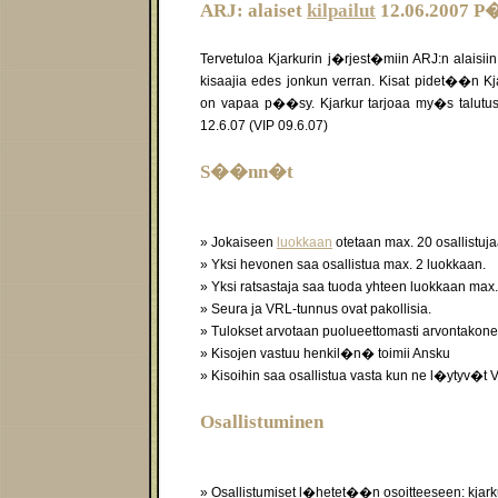
ARJ: alaiset
kilpailut
12.06.2007 P�i
Tervetuloa Kjarkurin j�rjest�miin ARJ:n alaisiin k
kisaajia edes jonkun verran. Kisat pidet��n Kja
on vapaa p��sy. Kjarkur tarjoaa my�s talutusrats
12.6.07 (VIP 09.6.07)
S��nn�t
» Jokaiseen
luokkaan
otetaan max. 20 osallistuja
» Yksi hevonen saa osallistua max. 2 luokkaan.
» Yksi ratsastaja saa tuoda yhteen luokkaan max.
» Seura ja VRL-tunnus ovat pakollisia.
» Tulokset arvotaan puolueettomasti arvontakone
» Kisojen vastuu henkil�n� toimii Ansku
» Kisoihin saa osallistua vasta kun ne l�ytyv�t
V
Osallistuminen
» Osallistumiset l�hetet��n osoitteeseen: kjark