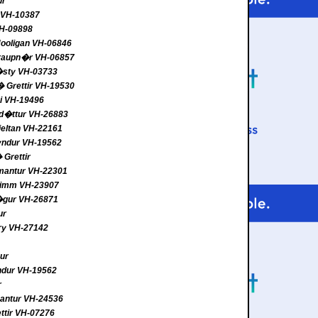
ur
r VH-10387
VH-09898
Hooligan VH-06846
Draupn�r VH-06857
�sty VH-03733
r� Grettir VH-19530
mi VH-19496
old�ttur VH-26883
jeltan VH-22161
yndur VH-19562
Grettir
emantur VH-22301
alimm VH-23907
�gur VH-26871
ur
ry VH-27142
ur
ndur VH-19562
r
mantur VH-24536
ttir VH-07276