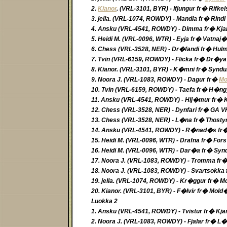
2.
Kianor
. (VRL-3101, BYR) - Ifjungur fr� Rifk
3. jella. (VRL-1074, ROWDY) - Mandla fr� Rind
4. Ansku (VRL-4541, ROWDY) - Dimma fr� Kja
5. Heidi M. (VRL-0096, WTR) - Eyja fr� Vatnaj�
6. Chess (VRL-3528, NER) - Dr�fandi fr� H
7. Tvin (VRL-6159, ROWDY) - Flicka fr� Dr�y
8. Kianor. (VRL-3101, BYR) - K�mni fr� Synd
9. Noora J. (VRL-1083, ROWDY) - Dagur fr�
Mo
10. Tvin (VRL-6159, ROWDY) - Taefa fr� H�n
11. Ansku (VRL-4541, ROWDY) - Hlj�mur fr� K
12. Chess (VRL-3528, NER) - Dynfari fr� GA 
13. Chess (VRL-3528, NER) - L�na fr� Thosty
14. Ansku (VRL-4541, ROWDY) - R�nad�s fr
15. Heidi M. (VRL-0096, WTR) - Drafna fr� For
16. Heidi M. (VRL-0096, WTR) - Dar�a fr� Syn
17. Noora J. (VRL-1083, ROWDY) - Tromma fr�
18. Noora J. (VRL-1083, ROWDY) - Svartsokka 
19. jella. (VRL-1074, ROWDY) - Kr�ggur fr� 
20. Kianor. (VRL-3101, BYR) - F�lvir fr� Mold
Luokka 2
1. Ansku (VRL-4541, ROWDY) - Tvistur fr� Kja
2. Noora J. (VRL-1083, ROWDY) - Fjalar fr� L