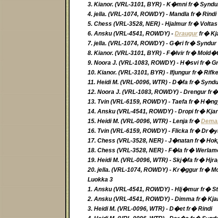
3. Kianor. (VRL-3101, BYR) - K�mni fr� Synd
4. jella. (VRL-1074, ROWDY) - Mandla fr� Rind
5. Chess (VRL-3528, NER) - Hjalmur fr� Volta
6. Ansku (VRL-4541, ROWDY) -
Draugur
fr� Kj
7. jella. (VRL-1074, ROWDY) - G�ri fr� Syndu
8. Kianor. (VRL-3101, BYR) - F�lvir fr� Mold�
9. Noora J. (VRL-1083, ROWDY) - H�svi fr� 
10. Kianor. (VRL-3101, BYR) - Ifjungur fr� Rif
11. Heidi M. (VRL-0096, WTR) - D�fa fr� Synd
12. Noora J. (VRL-1083, ROWDY) - Drengur fr
13. Tvin (VRL-6159, ROWDY) - Taefa fr� H�n
14. Ansku (VRL-4541, ROWDY) - Dropi fr� Kja
15. Heidi M. (VRL-0096, WTR) - Lenja fr�
Dema
16. Tvin (VRL-6159, ROWDY) - Flicka fr� Dr�
17. Chess (VRL-3528, NER) - J�natan fr� Hok
18. Chess (VRL-3528, NER) - F�la fr� Werla
19. Heidi M. (VRL-0096, WTR) - Skj�fa fr� Hj
20. jella. (VRL-1074, ROWDY) - Kr�ggur fr� 
Luokka 3
1. Ansku (VRL-4541, ROWDY) - Hlj�mur fr� St
2. Ansku (VRL-4541, ROWDY) - Dimma fr� Kja
3. Heidi M. (VRL-0096, WTR) - D�et fr� Rindi