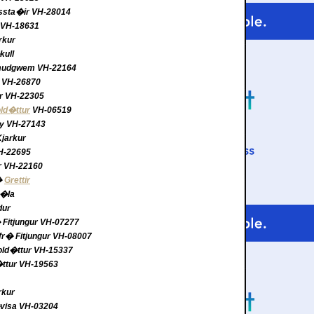
elssta�ir VH-28014
i VH-18631
rkur
kull
ulmudgwem VH-22164
a VH-26870
ur VH-22305
ld�ttur
VH-06519
gy VH-27143
jarkur
VH-22695
r VH-22160
�
Grettir
s�la
dur
 Fitjungur VH-07277
fr� Fitjungur VH-08007
Mold�ttur VH-15337
�ttur VH-19563
rkur
�visa VH-03204