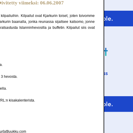
vitetty viimeksi: 06.06.2007
ilpailuihin. Kilpailut ovat Kjarkurin toiset, joten toivomme
rkurin baanalla, jonka reunassa sijaitsee katsomo, jonne
astusta Islanninhevosilla ja buffetin. Kilpailut siis ovat
a.
 3 hevosta.
ella.
RL:n
kisakalenterista.
ur[at]luukku.com