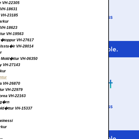
ur VH-22305
i VH-18631
s VH-23185
arkur
r VH-18623
ttur VH-19563
Gr�toppur VH-27617
kelssta�ir VH-28014
ur
� Mold�ttur VH-06350
gy VH-27143
rkur
ntur
ya VH-26870
jur VH-22979
morea VH-22163
rag�rn
Mold�ttur VH-15337
einessi
rkur