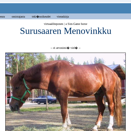
eura
omistajasta
teki�noikeudet vieraskirja
virtuaaliheponen | a Sim-Game horse
Surusaaren Menovinkku
-- ei arvonimi� viel� --