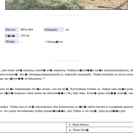
. . . . . . . . . . . . . . . . .
Rek.nro:
HPSo-004
Sukupuoli:
ori
159 cm
S�k�:
ia
Hoitaja:
--
>
Hoitop�ivis
m
. . . . . . . . . . . . . . . . .
u, joka toimii sek� koulussa, esteill� ett� maastossa. Vinkkua k�ytet��n my�s talutusratsastuksessa, alke
sta kiireest�. Hyv� yleisheppa kaikentasoisille ja -kokoisille ratsastajille. Vinkku kuitenkin on hyvin sos
aan saa s�ilytt�� arvokkuutensa ^^
saisi my�s maineikkaasti hyv�n ravurin, jota sen em�, Ryysyrannan Seireeni on. Vinkun suku em�n puolelta
emmin v�lit� koulusta ( kuten emme me ihmisetk��n ) No, heko heko. Esteit� poika tykk�� menn�, varsi
kariutuikin. Vinkku kun ei siit� erikoisemmin ollut kiinnostunut ja t�ll� tallilla hevosta ei tosiaankaan pa
ym��n. Jos joskus hevoskantaani joudun pienent�m��n, niin Vinkku ei ole niit�, jotka myyd��n pois.
. . . . . . . . . . . . . . . . .
ii. Meno-Muisto
ie. Toisto-Tytt�