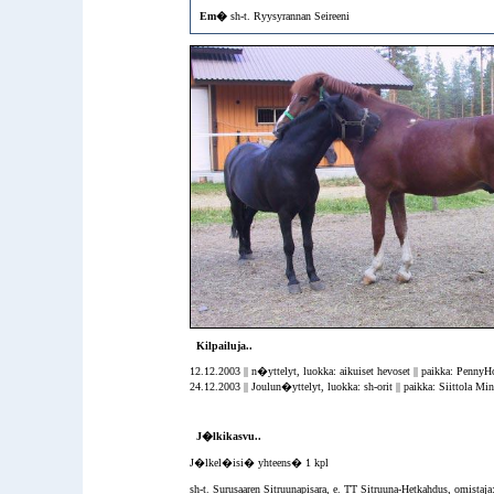
Em�
sh-t.
Ryysyrannan Seireeni
Kilpailuja..
12.12.2003 || n�yttelyt, luokka: aikuiset hevoset || paikka: PennyHo
24.12.2003 || Joulun�yttelyt, luokka: sh-orit || paikka: Siittola Min
J�lkikasvu..
J�lkel�isi� yhteens� 1 kpl
sh-t.
Surusaaren Sitruunapisara
, e.
TT Sitruuna-Hetkahdus
, omistaja