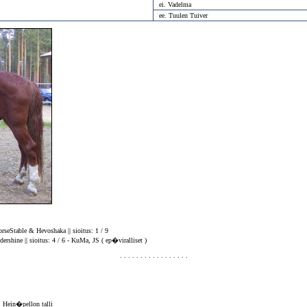
ei. Vadelma
ee. Tuulen Tuiver
rseStable & Hevoshaka || sioitus: 1 / 9
dershine || sioitus: 4 / 6 - KuMa, JS ( ep�viralliset )
. . . . . . . . . . . . . . . . .
: Hein�pellon talli