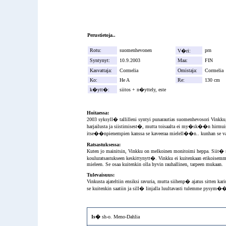
Perustietoja..
Rotu:
suomenhevonen
prn
V�ri:
Syntynyt:
10.9.2003
Maa:
FIN
Kasvattaja:
Cormelia
Omistaja:
Cormel
Ko:
He A
Re:
130 c
k�ytt�:
siitos + n�yttely, este
Hoitaessa:
2003 syksyll� tallilleni syntyi punarautias suomenhevosori Vinkk
harjailusta ja siistimisest�, mutta toisaalta ei my�sk��n hirmuise
itse��npienempien kanssa se kaveeraa mielell��n.. kunhan se v
Ratsastuksessa:
Kuten jo mainitsin, Vinkku on melkoinen monitoimi heppa. Siit� 
kouluratsastukseen keskittynytt�. Vinkku ei kuitenkaan erikois
mieleen. Se osaa kuitenkin olla hyvin rauhallinen, tarpeen mukaan.
Tulevaisuus:
Vinkusta ajateltiin ensiksi ravuria, mutta siihenp� ajatus sitten 
se kuitenkin saatiin ja sill� linjalla luultavasti tulemme pys
Is�
sh-o.
Meno-Dahlia