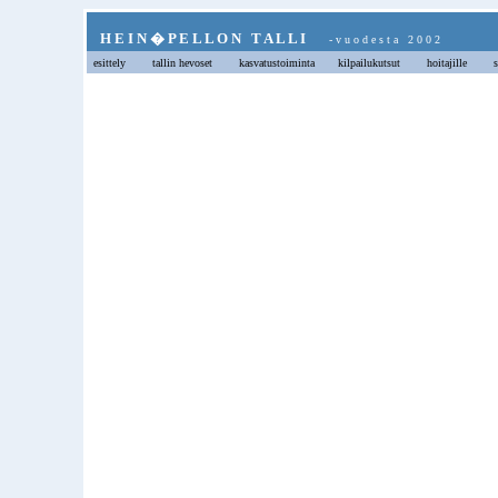
H E I N � P E L L O N T A L L I
- v u o d e s t a 2 0 0 2
esittely
tallin hevoset
kasvatustoiminta
kilpailukutsut
hoitajille
s