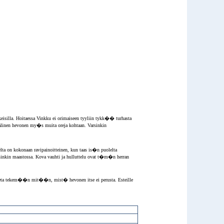
isilla. Hoitaessa Vinkku ei orimaiseen tyyliin tykk�� turhasta
iaalinen hevonen my�s muita oreja kohtaan. Varsinkin
 on kokonaan ravipainoitteinen, kun taas is�n puolelta
nkin maastossa. Kova vauhti ja hulluttelu ovat t�m�n herran
inosteta tekem��n mit��n, mist� hevonen itse ei perusta. Esteille