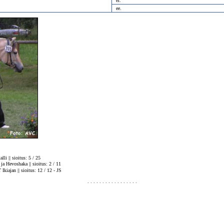
ei.
ee.
li || sioitus: 5 / 25
ja Hevoshaka || sioitus: 2 / 11
kiajan || sioitus: 12 / 12 - JS
. . . . . . . . . . . . . . . . .