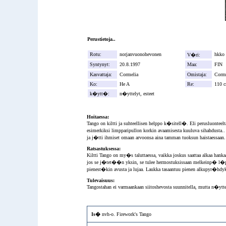
Perustietoja..
Rotu:
norjanvuonohevonen
hkk
V�ri:
Syntynyt:
20.8.1997
Maa:
FI
Kasvattaja:
Cormelia
Omistaja:
Cor
Ko:
He A
Re:
11
k�ytt�:
n�yttelyt, esteet
Hoitaessa:
Tango on kiltti ja suhteellisen helppo k�sitell�. Eli perusluonte
esimerkiksi limpparipullon korkin avaamisesta kuuluva sihahdusta
ja j�tti ihmiset omaan arvoonsa aina tamman tuoksun haistaessa
Ratsastuksessa:
Kiltti Tango on my�s taluttaessa, vaikka joskus saattaa alkaa 
jos se j�tet��n yksin, se tulee hermostuksissaan melkeinp� l�p
pienest�kin avusta ja lujaa. Laukka tasaantuu pienen alkupyr�hd
Tulevaisuus:
Tangostahan ei varmaankaan siitoshevosta suunnitella, mutta n�yttel
Is�
nvh-o. Firework's Tango