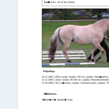
Em�
nvh-t. All of My Family
Kilpailuja..
10.12.2003 || ERJ:n esteet, luokka: 100 cm || paikka: Hein�pellon tal
12.12.2003 || esteet, luokka: 80-100 cm || paikka: PennyHorseStable 
27.03.2004 || NJ:n n�yttelyt, luokka: vuonohevosoriit || paikka: YT I
J�lkikasvu..
J�lkel�isi� yhteens� 0 kpl