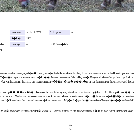
. . . . . . . . . . . . . . . . .
o
Rek.nro:
VHR-A-219
Sukupuoli:
ori
N
147 cm
S�k�:
melia
Hoitaja:
--
>
Hoitop�ivis
0 cm
. . . . . . . . . . . . . . . . .
eltaankin rauhallinen ja yst�v�llinen, my�s todella mukava hoitaa, kun hevonen seisoo rauhallisesti paiko
.. T�m�n tapaista kannattaisi v�ltt�� Tangon seurassa. Voi olla, ett� Tangoa ei sitten loppujen lopuksi 
an. Nyt vanhetessaan herralle on saatu taottua v�h�n j�rke� p��h�n ja sen kannssa on huomattavasti he
hankaamaan p��t��n v�h�n liiankin kovaa taluttajaan, etenkin ratsastuksen j�lkeen. Mutta eip� mit��n 
i aidoista.. Melkoisen massiivinen norjis kun on. Moni ratsastaja on v�lill� hieman s�ik�ht�nyt sen te
yksen j�lkeen ja silloin moni ratsastajakin rentoutuu. My�s k�ynniss� ja ravissa Tango j�tt�� turhan hid
yiss� saatetaan kuitenkin viel� vierailla. Varsin suunniteltua tulevaisuutta t�lle ei ole, joten katsotaan aja
. . . . . . . . . . . . . . . . .
ii.
ie.