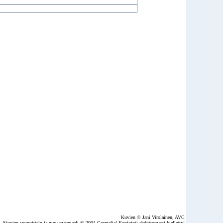
Kuvien © Jani Virolainen, AVC
Sivujen suunnittelu ja muu materiaali © 2004 Cormelia! Kopiointi ehdottomasti kielletty!