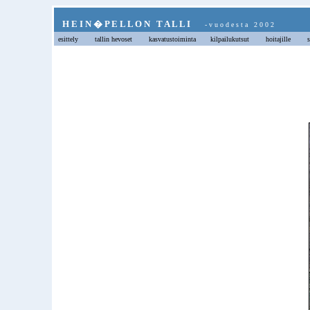
H E I N � P E L L O N T A L L I
- v u o d e s t a 2 0 0 2
esittely
tallin hevoset
kasvatustoiminta
kilpailukutsut
hoitajille
s