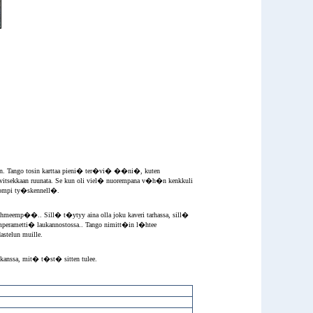
illaan. Tango tosin karttaa pieni� ter�vi� ��ni�, kuten
tarvitsekkaan ruunata. Se kun oli viel� nuorempana v�h�n kenkkuli
lpompi ty�skennell�.
ihmeemp��.. Sill� t�ytyy aina olla joku kaveri tarhassa, sill�
mperametti� laukannostossa.. Tango nimitt�in l�htee
astelun muille.
n kanssa, mit� t�st� sitten tulee.