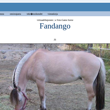
eura
omistajasta
teki�noikeudet vieraskirja
virtuaaliheponen | a Sim-Game horse
Fandango
JS