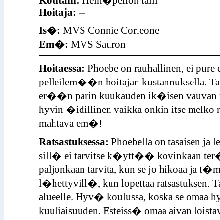
Kotitalli:
Hein�pellon talli
Hoitaja:
--
Is�:
MVS Connie Corleone
Em�:
MVS Sauron
Hoitaessa:
Phoebe on rauhallinen, ei pur
pelleilem��n hoitajan kustannuksella. T
er��n parin kuukauden ik�isen vauvan
hyvin �idillinen vaikka onkin itse melko n
mahtava em�!
Ratsastuksessa:
Phoebella on tasaisen ja 
sill� ei tarvitse k�ytt�� kovinkaan ter
paljonkaan tarvita, kun se jo hikoaa ja t
l�hettyvill�, kun lopettaa ratsastuksen. Tal
alueelle. Hyv� koulussa, koska se omaa hyvi
kuuliaisuuden. Esteiss� omaa aivan loistava