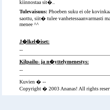
kiinnostaa sit�..
Tulevaisuus:
Phoeben suku ei ole kovinkaa
saottu, siit� tulee vanhetessaanvarmasti 
menee ^^
J�lkel�iset:
--
Kilpailu- ja n�yttelymenestys:
--
Kuvien � --
Copyright � 2003 Ananas! All rights reser