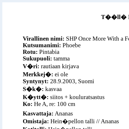
T��ll� Ph
Virallinen nimi:
SHP Once More With a Fe
Kutsumanimi:
Phoebe
Rotu:
Pintabia
Sukupuoli:
tamma
V�ri:
rautiaan kirjava
Merkkej�:
ei ole
Syntynyt:
28.9.2003, Suomi
S�k�:
kasvaa
K�ytt�:
siitos + kouluratsastus
Ko:
He A, re: 100 cm
Kasvattaja:
Ananas
Omistaja:
Hein�pellon talli // Ananas