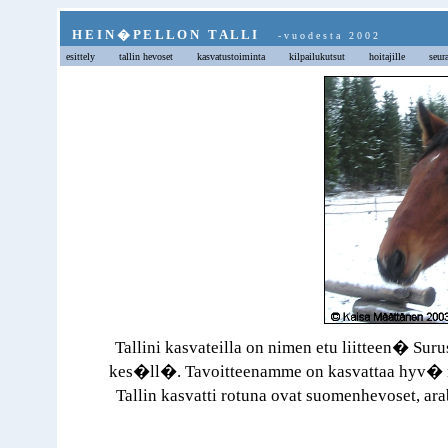
H E I N � P E L L O N T A L L I
- v u o d e s t a 2 0 0 2
esittely
tallin hevoset
kasvatustoiminta
kilpailukutsut
hoitajille
seur
Tallini kasvateilla on nimen etu liitteen� Suru
kes�ll�. Tavoitteenamme on kasvattaa hyv� ra
Tallin kasvatti rotuna ovat suomenhevoset, 