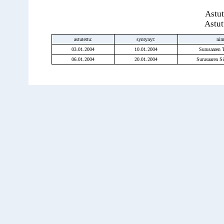
Astut
Astut
astutettu:
syntynyt:
ni
03.01.2004
10.01.2004
Surusaaren 
06.01.2004
20.01.2004
Surusaaren Si