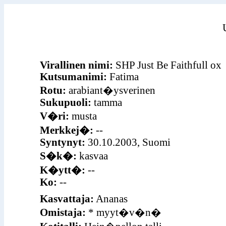
Virallinen nimi:
SHP Just Be Faithfull ox
Kutsumanimi:
Fatima
Rotu:
arabiant�ysverinen
Sukupuoli:
tamma
V�ri:
musta
Merkkej�:
--
Syntynyt:
30.10.2003, Suomi
S�k�:
kasvaa
K�ytt�:
--
Ko:
--
Kasvattaja:
Ananas
Omistaja:
* myyt�v�n�