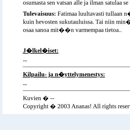
osumasta sen vatsan alle ja ilman satulaa s
Tulevaisuus:
Fatimaa luultavasti tullaa
kuin hevosten sukutauluissa. Tai niin min�
osaa sanoa mit��n varmempaa tietoa..
J�lkel�iset:
--
Kilpailu- ja n�yttelymenestys:
--
Kuvien � --
Copyright � 2003 Ananas! All rights reser