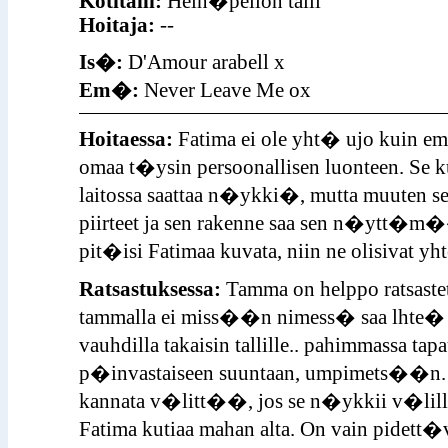
Kotitalli:
Hein�pellon talli
Hoitaja:
--
Is�:
D'Amour arabell x
Em�:
Never Leave Me ox
Hoitaessa:
Fatima ei ole yht� ujo kuin e
omaa t�ysin persoonallisen luonteen. Se ku
laitossa saattaa n�ykki�, mutta muuten sei
piirteet ja sen rakenne saa sen n�ytt�m��
pit�isi Fatimaa kuvata, niin ne olisivat y
Ratsastuksessa:
Tamma on helppo ratsaste
tammalla ei miss��n nimess� saa lhte� il
vauhdilla takaisin tallille.. pahimmassa ta
p�invastaiseen suuntaan, umpimets��n. 
kannata v�litt��, jos se n�ykkii v�lill� 
Fatima kutiaa mahan alta. On vain pidet