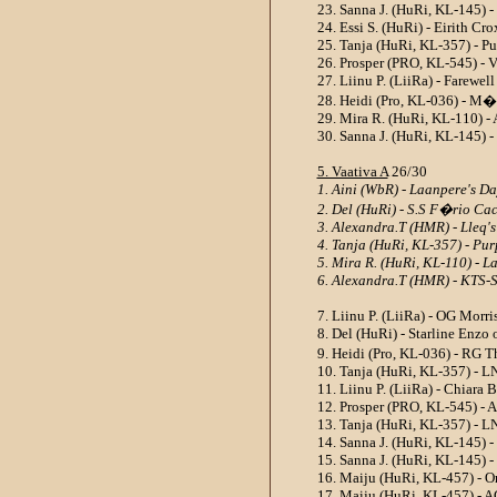
23. Sanna J. (HuRi, KL-145) -
24. Essi S. (HuRi) - Eirith Cro
25. Tanja (HuRi, KL-357) - Pu
26. Prosper (PRO, KL-545) - V
27. Liinu P. (LiiRa) - Farewel
28. Heidi (Pro, KL-036) - M
29. Mira R. (HuRi, KL-110) - 
30. Sanna J. (HuRi, KL-145) -
5. Vaativa A
26/30
1. Aini (WbR) - Laanpere's Da
2. Del (HuRi) - S.S F�rio Ca
3. Alexandra.T (HMR) - Lleq's 
4. Tanja (HuRi, KL-357) - Pu
5. Mira R. (HuRi, KL-110) - L
6. Alexandra.T (HMR) - KTS-S
7. Liinu P. (LiiRa) - OG Morri
8. Del (HuRi) - Starline Enzo 
9. Heidi (Pro, KL-036) - RG 
10. Tanja (HuRi, KL-357) - L
11. Liinu P. (LiiRa) - Chiara 
12. Prosper (PRO, KL-545) - 
13. Tanja (HuRi, KL-357) - L
14. Sanna J. (HuRi, KL-145) 
15. Sanna J. (HuRi, KL-145) -
16. Maiju (HuRi, KL-457) - 
17. Maiju (HuRi, KL-457) - A