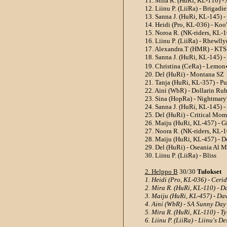
11. Mira R. (HuRi, KL-110) - 
12. Liinu P. (LiiRa) - Brigadi
13. Sanna J. (HuRi, KL-145) 
14. Heidi (Pro, KL-036) - Ko
15. Noroa R. (NK-riders, KL-1
16. Liinu P. (LiiRa) - Rhewlly
17. Alexandra.T (HMR) - KTS
18. Sanna J. (HuRi, KL-145) -
19. Christina (CeRa) - Lemon
20. Del (HuRi) - Montana SZ
21. Tanja (HuRi, KL-357) - Pu
22. Aini (WbR) - Dollarin Ruh
23. Sina (HopRa) - Nightmary
24. Sanna J. (HuRi, KL-145) 
25. Del (HuRi) - Critical Mom
26. Maiju (HuRi, KL-457) - G
27. Noora R. (NK-riders, KL-10
28. Maiju (HuRi, KL-457) - D
29. Del (HuRi) - Oseania Al 
30. Liinu P. (LiiRa) - Bliss
2. Helppo B
30/30
Tulokset
1. Heidi (Pro, KL-036) - Cer
2. Mira R. (HuRi, KL-110) - 
3. Maiju (HuRi, KL-457) - Da
4. Aini (WbR) - SA Sunny Day 
5. Mira R. (HuRi, KL-110) - Ty
6. Liinu P. (LiiRa) - Liinu's De