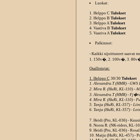
Luokat:
1. Helppo C
Tulokset
2. Helppo B
Tulokset
3. Helppo A
Tulokset
4. Vaativa B
Tulokset
5. Vaativa A
Tulokset
Palkinnot:
- Kaikki sijoittuneet saavat
1. 150v�, 2. 100v�, 3. 80v
Osallistujat:
1. Helppo C
30/30
Tulokset
1. Alexandra.T (HMR) - GWS 
2. Mira R. (HuRi, KL-110) - 
3. Alexandra.T (HMR) - Fj�r
4. Mira R. (HuRi, KL-110) - 
5. Tanja (HuRi, KL-357) - Li
6. Tanja (HuRi, KL-357) - Loi
7. Heidi (Pro, KL-036) - Kuu
8. Noora R. (NK-riders, KL-103
9. Heidi (Pro, KL-036) - Rosa
10. Maiju (HuRi, KL-457) - P