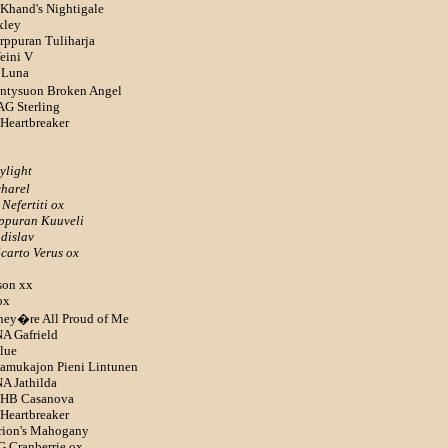
 Khand's Nightigale
xley
rppuran Tuliharja
eini V
l Luna
�ntysuon Broken Angel
AG Sterling
 Heartbreaker
ylight
charel
Nefertiti ox
rppuran Kuuveli
adislav
carto Verus ox
son xx
ox
They�re All Proud of Me
NA Gafrield
Blue
Aamukajon Pieni Lintunen
NA Jathilda
- HB Casanova
 Heartbreaker
Orion's Mahogany
G Cranberrie ox