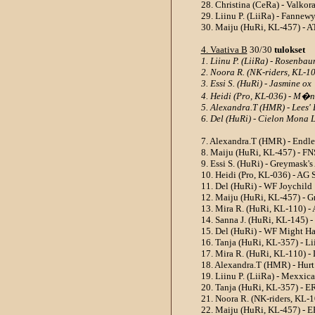
28. Christina (CeRa) - Valko
29. Liinu P. (LiiRa) - Fanne
30. Maiju (HuRi, KL-457) - A
4. Vaativa B
30/30
tulokset
1. Liinu P. (LiiRa) - Rosenba
2. Noora R. (NK-riders, KL-10
3. Essi S. (HuRi) - Jasmine ox
4. Heidi (Pro, KL-036) - M�
5. Alexandra.T (HMR) - Lees' 
6. Del (HuRi) - Cielon Mona L
7. Alexandra.T (HMR) - Endle
8. Maiju (HuRi, KL-457) - FN
9. Essi S. (HuRi) - Greymask'
10. Heidi (Pro, KL-036) - AG S
11. Del (HuRi) - WF Joychild
12. Maiju (HuRi, KL-457) - 
13. Mira R. (HuRi, KL-110) - 
14. Sanna J. (HuRi, KL-145) 
15. Del (HuRi) - WF Might H
16. Tanja (HuRi, KL-357) - 
17. Mira R. (HuRi, KL-110) -
18. Alexandra.T (HMR) - Hurt
19. Liinu P. (LiiRa) - Mexxic
20. Tanja (HuRi, KL-357) - 
21. Noora R. (NK-riders, KL
22. Maiju (HuRi, KL-457) - E