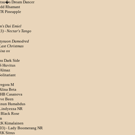
ratsu�s Dream Dancer
wydd Rhamant
TR Pineapple
um's Dai Emiel
3) - Nectar's Tango
ntysuon Damodred
Last Christmas
isa ox
ss Dark Side
S Huvitus
s Almaz
olitariant
Gregora M
Alina Beta
- HB Casanova
ave Been
Liinun Humahdus
 Lindyezza NR
 Black Rose
an
ERK Kimalainen
-103) - Lady Boomerang NR
RK Sitrus