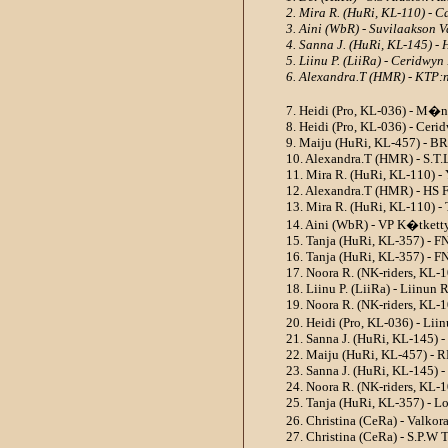
2. Mira R. (HuRi, KL-110) - 
3. Aini (WbR) - Suvilaakson 
4. Sanna J. (HuRi, KL-145) -
5. Liinu P. (LiiRa) - Ceridwy
6. Alexandra.T (HMR) - KTP
7. Heidi (Pro, KL-036) - M�
8. Heidi (Pro, KL-036) - Ceri
9. Maiju (HuRi, KL-457) - B
10. Alexandra.T (HMR) - S.T.
11. Mira R. (HuRi, KL-110) -
12. Alexandra.T (HMR) - HS 
13. Mira R. (HuRi, KL-110) - 
14. Aini (WbR) - VP K�tkett
15. Tanja (HuRi, KL-357) - F
16. Tanja (HuRi, KL-357) - F
17. Noora R. (NK-riders, KL-
18. Liinu P. (LiiRa) - Liinun 
19. Noora R. (NK-riders, KL-
20. Heidi (Pro, KL-036) - Lii
21. Sanna J. (HuRi, KL-145) -
22. Maiju (HuRi, KL-457) - 
23. Sanna J. (HuRi, KL-145) 
24. Noora R. (NK-riders, KL-1
25. Tanja (HuRi, KL-357) - Lo
26. Christina (CeRa) - Valko
27. Christina (CeRa) - S.P.W 