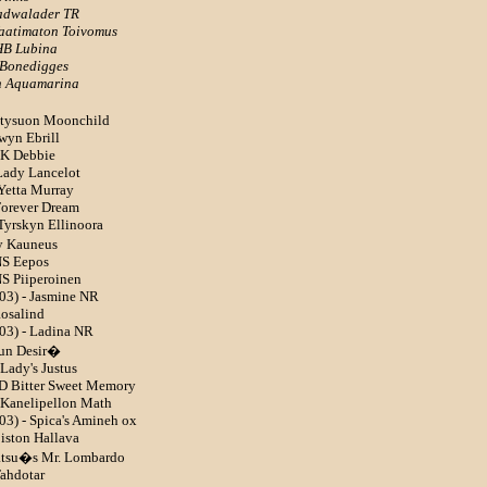
Cadwalader TR
Vaatimaton Toivomus
 HB Lubina
n Bonedigges
:n Aquamarina
ntysuon Moonchild
dwyn Ebrill
RK Debbie
Lady Lancelot
 Yetta Murray
Forever Dream
Tyrskyn Ellinoora
y Kauneus
NS Eepos
NS Piiperoinen
103) - Jasmine NR
Rosalind
103) - Ladina NR
nun Desir�
 Lady's Justus
RD Bitter Sweet Memory
- Kanelipellon Math
03) - Spica's Amineh ox
iston Hallava
ratsu�s Mr. Lombardo
Tahdotar