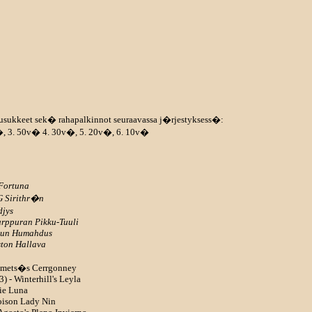
 ruusukkeet sek� rahapalkinnot seuraavassa j�rjestyksess�:
�, 3. 50v� 4. 30v�, 5. 20v�, 6. 10v�
Fortuna
AG Sirithr�n
djys
Purppuran Pikku-Tuuli
inun Humahdus
ston Hallava
simets�s Cerrgonney
) - Winterhill's Leyla
lie Luna
oison Lady Nin