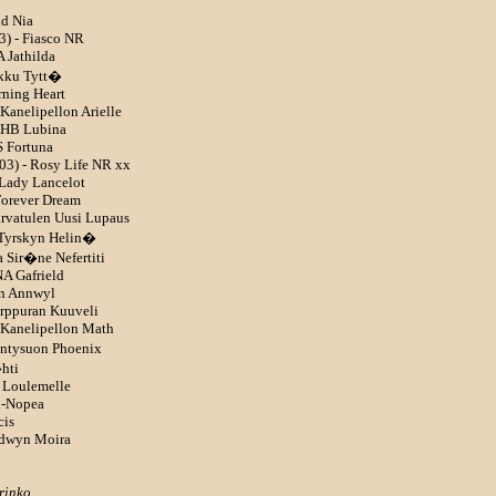
dd Nia
3) - Fiasco NR
 Jathilda
ikku Tytt�
rning Heart
 Kanelipellon Arielle
- HB Lubina
 Fortuna
03) - Rosy Life NR xx
 Lady Lancelot
Forever Dream
irvatulen Uusi Lupaus
 Tyrskyn Helin�
 Sir�ne Nefertiti
NA Gafrield
yn Annwyl
urppuran Kuuveli
- Kanelipellon Math
�ntysuon Phoenix
hti
C Loulemelle
en-Nopea
cis
ridwyn Moira
urinko