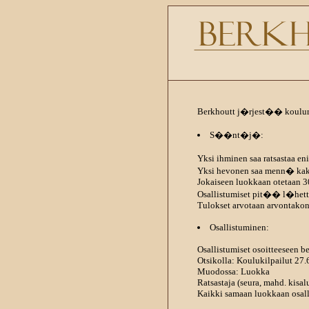
Berkhoutt j�rjest�� koulurat
S��nt�j�:
Yksi ihminen saa ratsastaa e
Yksi hevonen saa menn� kak
Jokaiseen luokkaan otetaan 3
Osallistumiset pit�� l�he
Tulokset arvotaan arvontakon
Osallistuminen:
Osallistumiset osoitteeseen 
Otsikolla: Koulukilpailut 27.
Muodossa: Luokka
Ratsastaja (seura, mahd. kisa
Kaikki samaan luokkaan osall