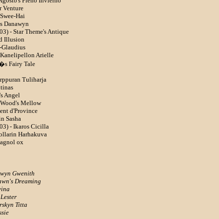
Agosto's Pleno Invierno
er Venture
- Swee-Hai
o's Danawyn
03) - Star Theme's Antique
d Illusion
-Glaudius
 Kanelipellon Arielle
�s Fairy Tale
rppuran Tuliharja
tinas
's Angel
- Wood's Mellow
ent d'Province
in Sasha
3) - Ikaros Cicilla
ollarin Harhakuva
Magnol ox
idwyn Gwenith
Dawn's Dreaming
vina
Lester
rskyn Titta
ssie