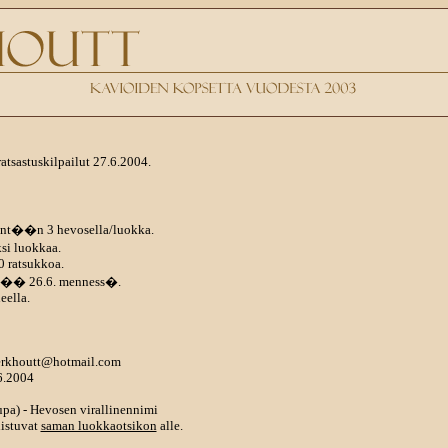
sastuskilpailut 27.6.2004.
nint��n 3 hevosella/luokka.
si luokkaa.
0 ratsukkoa.
tt�� 26.6. menness�.
eella.
berkhoutt@hotmail.com
6.2004
lupa) - Hevosen virallinennimi
istuvat
saman luokkaotsikon
alle.