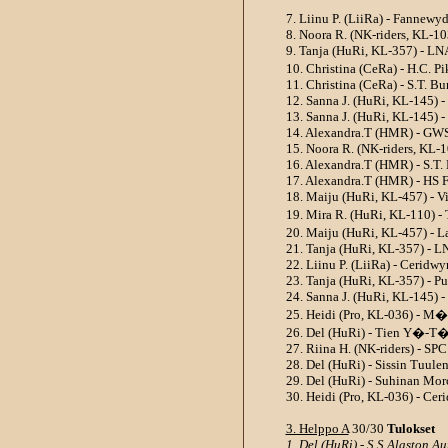
7. Liinu P. (LiiRa) - Fannewy
8. Noora R. (NK-riders, KL-10
9. Tanja (HuRi, KL-357) - LNA
10. Christina (CeRa) - H.C. P
11. Christina (CeRa) - S.T. Bu
12. Sanna J. (HuRi, KL-145) -
13. Sanna J. (HuRi, KL-145) 
14. Alexandra.T (HMR) - GWS
15. Noora R. (NK-riders, KL-1
16. Alexandra.T (HMR) - S.T.
17. Alexandra.T (HMR) - HS 
18. Maiju (HuRi, KL-457) - V
19. Mira R. (HuRi, KL-110) -
20. Maiju (HuRi, KL-457) - La
21. Tanja (HuRi, KL-357) - L
22. Liinu P. (LiiRa) - Ceridw
23. Tanja (HuRi, KL-357) - P
24. Sanna J. (HuRi, KL-145) 
25. Heidi (Pro, KL-036) - M
26. Del (HuRi) - Tien Y�-T�
27. Riina H. (NK-riders) - SP
28. Del (HuRi) - Sissin Tuul
29. Del (HuRi) - Suhinan Mor
30. Heidi (Pro, KL-036) - Ce
3. Helppo A
30/30
Tulokset
1. Del (HuRi) - S.S Alaston A