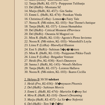
12. Tanja (HuRi, KL-357) - Purppuran Tuliharja
13. Del (HuRi) - Montana SZ
14. Maiju (HuRi, KL-457) - Gin Sasha
15. Emmi L. (HuRi, KL-474) - Puuskan Vinda
16. Christina (CeRa) - Lemon�s Fairy Tale
17. Noroa R. (NK-riders, KL-103) - Star Theme's Antique
18. Tanja (HuRi, KL-357) - Liinun Humahdus
19. Del (HuRi) - Critical Moment d'Province
20. Del (HuRi) - Oseania Al Magnol ox
21. Mira R. (HuRi, KL-110) - Agosto's Pleno Invierno
22. Noora R. (NK-riders, KL-103) - Winterhill's Leyla
23. Liinu P. (LiiRa) - Rhewllyd Illusion
24. Essi S. (HuRi) - Suhinan S�p�l�inen
25. Mira R. (HuRi, KL-110) - Purppuran Pikku-Tuuli
26. Liinu P. (LiiRa) - Brigadier Venture
27. Heidi (Pro, KL-036) - Koo's Danawyn
28. Sanna J. (HuRi, KL-145) - Wood's Mellow
29. Tanja (HuRi, KL-357) - Loiston Hallava
30. Noora R. (NK-riders, KL-103) - Ikaros Cicilla
2. Helppo B
30/30
tulokset
1. Heidi (Pro, KL-036) - M�ntysuon Phoenix
2. Del (HuRi) - Suhinan Morcis
3. Emmi L. (HuRi, KL-474) - Marielin K�nny Soi
4. Mira R. (HuRi, KL-110) - Dawn's Dreaming
5. Maiju (HuRi, KL-457) - La Sir�ne Nefertiti
6. Del (HuRi) - Tien Y�-T�hti