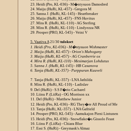
23. Heidi (Pro, KL-036) - M�ntysuon Damodred
24. Maiju (HuRi, KL-457) - Gregora M
25. Sanna J. (HuRi, KL-145) - Heartbreaker
26. Maiju (HuRi, KL-457) - FNS Huvitus
27. Mira R. (HuRi, KL-110) - AG Sterling
28. Mira R. (HuRi, KL-110) - Lindyezza NR
29. Prosper (PRO, KL-545) - Veini V
5. Vaativa A
21/30
tulokset
1. Heidi (Pro, KL-036) - M�ntysuon Wishmaster
2. Maiju (HuRi, KL-457) - Orion's Mahogany
3. Maiju (HuRi, KL-457) - AG Cranberrie ox
4. Mira R. (HuRi, KL-110) - Mesimarjan Lohdutus
5. Sanna J. (HuRi, KL-145) - HB Casanova
6. Tanja (HuRi, KL-357) - Purppuran Kuuveli
7. Tanja (HuRi, KL-357) - LNA Jathilda
8. Mira R. (HuRi, KL-110) - Ladislav
9. Del (HuRi) - S.S F�rio Cacharel
10. Liinu P. (LiiRa) - OG Morrison xx
11. Del (HuRi) - Matthew Junior
12. Heidi (Pro, KL-036) - RG They�re All Proud of Me
13. Tanja (HuRi, KL-357) - LNA Gafrield
14. Prosper (PRO, KL-545) - Aamukajon Pieni Lintunen
15. Heidi (Pro, KL-036) - Snowflake�s Gissolo Feast
16. Liinu P. (LiiRa) - Chiara Blue
17. Essi S. (HuRi) - Greymask's Almaz