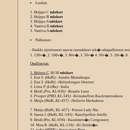
Luokat:
1. Helppo C
tulokset
2. Helppo B
tulokset
3. Helppo A
tulokset
4. Vaativa B
tulokset
5. Vaativa A
tulokset
Palkinnot:
- Kaikki sijoittuneet saavat ruusukkeet sek� rahapalkinnot se
1. 150v�, 2. 100v�, 3. 80v�, 3. 50v� 4. 30v�, 5. 20v�, 6
Osallistujat:
1. Helppo C
30/30
tulokset
1. Essi S. (HuRi) - Sandin Mustakaapu
2. Essi S. (HuRi) - Haltiahengen Onnetar
3. Liinu P. (LiiRa) - India
4. Heidi (Pro, KL-036) - Rosalie Luna
5. Prosper (PRO, KL-545) - Keinukallion Kuolemanvakava
6. Maiju (HuRi, KL-457) - Dollarin Harhakuva
7. Maiju (HuRi, KL-457) - Poison Lady Nin
8. Sanna J. (HuRi, KL-145) - Kanelipellon Arielle
9. Heidi (Pro, KL-036) - Kuusimets�s Cerrgonney
10. Mira R. (HuRi, KL-110) - AG Sirithr�n
11. tudor (HMR) - Innovation Nore