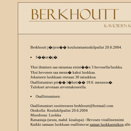
Berkhoutt j�rjest�� kouluratsastuskilpailut 20.6.2004.
S��nt�j�:
Yksi ihminen saa ratsastaa enint��n 3 hevosella/luokka.
Yksi hevonen saa menn� kaksi luokkaa.
Jokaiseen luokkaan otetaan 30 ratsukkoa.
Osallistumiset pit�� l�hett�� 19.6. menness�.
Tulokset arvotaan arvontakoneella.
Osallistuminen:
Osallistumiset osoitteeseen berkhoutt@hotmail.com
Otsikolla: Koulukilpailut 20.6.2004
Muodossa: Luokka
Ratsastaja (seura, mahd. kisalupa) - Hevosen virallinennimi
Kaikki samaan luokkaan osallistuvat
saman luokkaotsikon
alle