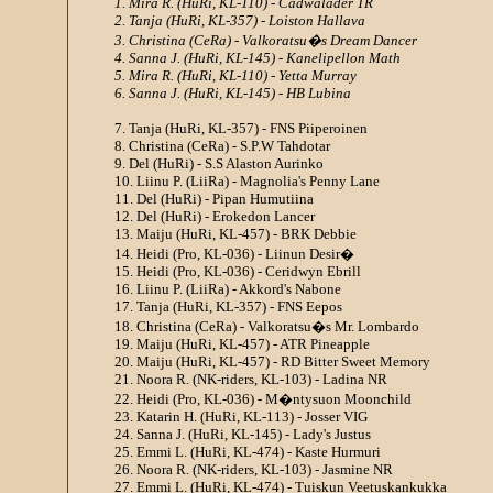
1. Mira R. (HuRi, KL-110) - Cadwalader TR
2. Tanja (HuRi, KL-357) - Loiston Hallava
3. Christina (CeRa) - Valkoratsu�s Dream Dancer
4. Sanna J. (HuRi, KL-145) - Kanelipellon Math
5. Mira R. (HuRi, KL-110) - Yetta Murray
6. Sanna J. (HuRi, KL-145) - HB Lubina
7. Tanja (HuRi, KL-357) - FNS Piiperoinen
8. Christina (CeRa) - S.P.W Tahdotar
9. Del (HuRi) - S.S Alaston Aurinko
10. Liinu P. (LiiRa) - Magnolia's Penny Lane
11. Del (HuRi) - Pipan Humutiina
12. Del (HuRi) - Erokedon Lancer
13. Maiju (HuRi, KL-457) - BRK Debbie
14. Heidi (Pro, KL-036) - Liinun Desir�
15. Heidi (Pro, KL-036) - Ceridwyn Ebrill
16. Liinu P. (LiiRa) - Akkord's Nabone
17. Tanja (HuRi, KL-357) - FNS Eepos
18. Christina (CeRa) - Valkoratsu�s Mr. Lombardo
19. Maiju (HuRi, KL-457) - ATR Pineapple
20. Maiju (HuRi, KL-457) - RD Bitter Sweet Memory
21. Noora R. (NK-riders, KL-103) - Ladina NR
22. Heidi (Pro, KL-036) - M�ntysuon Moonchild
23. Katarin H. (HuRi, KL-113) - Josser VIG
24. Sanna J. (HuRi, KL-145) - Lady's Justus
25. Emmi L. (HuRi, KL-474) - Kaste Hurmuri
26. Noora R. (NK-riders, KL-103) - Jasmine NR
27. Emmi L. (HuRi, KL-474) - Tuiskun Veetuskankukka