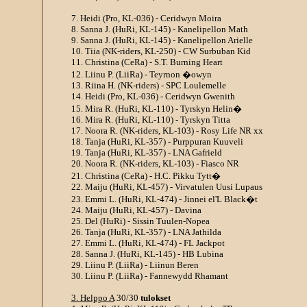
7. Heidi (Pro, KL-036) - Ceridwyn Moira
8. Sanna J. (HuRi, KL-145) - Kanelipellon Math
9. Sanna J. (HuRi, KL-145) - Kanelipellon Arielle
10. Tiia (NK-riders, KL-250) - CW Surbuban Kid
11. Christina (CeRa) - S.T. Burning Heart
12. Liinu P. (LiiRa) - Teyrnon �owyn
13. Riina H. (NK-riders) - SPC Loulemelle
14. Heidi (Pro, KL-036) - Ceridwyn Gwenith
15. Mira R. (HuRi, KL-110) - Tyrskyn Helin�
16. Mira R. (HuRi, KL-110) - Tyrskyn Titta
17. Noora R. (NK-riders, KL-103) - Rosy Life NR xx
18. Tanja (HuRi, KL-357) - Purppuran Kuuveli
19. Tanja (HuRi, KL-357) - LNA Gafrield
20. Noora R. (NK-riders, KL-103) - Fiasco NR
21. Christina (CeRa) - H.C. Pikku Tytt�
22. Maiju (HuRi, KL-457) - Virvatulen Uusi Lupaus
23. Emmi L. (HuRi, KL-474) - Jinnei el'L Black�t
24. Maiju (HuRi, KL-457) - Davina
25. Del (HuRi) - Sissin Tuulen-Nopea
26. Tanja (HuRi, KL-357) - LNA Jathilda
27. Emmi L. (HuRi, KL-474) - FL Jackpot
28. Sanna J. (HuRi, KL-145) - HB Lubina
29. Liinu P. (LiiRa) - Liinun Beren
30. Liinu P. (LiiRa) - Fannewydd Rhamant
3. Helppo A
30/30
tulokset