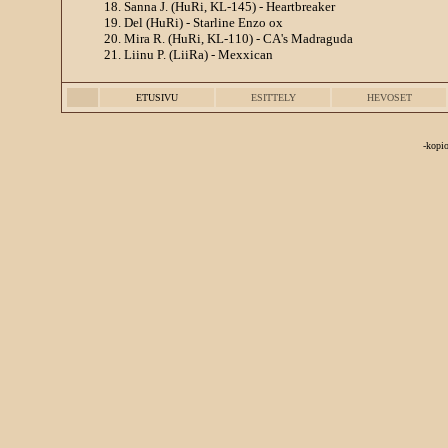
18. Sanna J. (HuRi, KL-145) - Heartbreaker
19. Del (HuRi) - Starline Enzo ox
20. Mira R. (HuRi, KL-110) - CA's Madraguda
21. Liinu P. (LiiRa) - Mexxican
ETUSIVU
ESITTELY
HEVOSET
-kopio