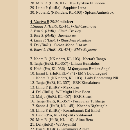
28. Mira R. (HuRi, KL-110) - Tyrskyn Ellinoora
29. Liinu P. (LiiRa) - Sapphire Luna
30. Noora R. (NK-riders, KL-103) - Spica's Amineh ox
4. Vaativa B
29/30
tulokset
1.Sanna J. (HuRi, KL-145) - HB Casanova
2. Essi S. (HuRi) - Eirith Croxley
3. Essi S. (HuRi) - Jasmine ox
4. Liinu P. (LiiRa) - Rhaedran Rosaline
5. Del (HuRi) - Cielon Mona Lisa ox
6. Emmi L. (HuRi, KL-474) - EM`s Boyzone
7. Noora R. (NK-riders, KL-103) - Nectar's Tango
8. Tanja (HuRi, KL-357) - Liinun Humahdus
9. Heidi (Pro, KL-036) - M�ntysuon Broken Angel
10. Emmi L. (HuRi, KL-474) - EM`s Lord Legend
11. Noora R. (NK-riders, KL-103) - Lady Boomerang NR
12. Tanja (HuRi, KL-357) - ERK Kimalainen
13. Liinu P. (LiiRa) - Mexxican
14. Del (HuRi) - WF Might Have Been
15. Maiju (HuRi, KL-457) - ERK Sitrus
16. Tanja (HuRi, KL-357) - Purppuran Tuliharja
17. Sanna J. (HuRi, KL-145) - Khand's Nightigale
18. Liinu P. (LiiRa) - Rosanbaum's Dai Emiel
19. Heidi (Pro, KL-036) - AG Solitariant
20. Mira R. (HuRi, KL-110) - Alina Beta
21. Del (HuRi) - WF Joychild
22. Essi S. (HuRi) - Greymask's Almaz