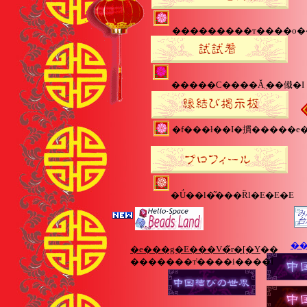
���������т����o�
�����C����Ă݂܂��傤�I
�Ǘ��l�͂���Ȑl�E�E�E
��
�e���g�E���V�̃r�[�Y
��
�������т̔����i����I