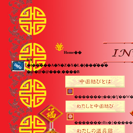
Home��
9/9
�f�����A�N�Z�X�L�[���̂��̂�
�@�@�@���܂����B
�������т̗��j�Ɣ��W�
�������тɃn�}�����킯