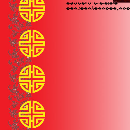
�����N�p�o�i�[�ł�
���D���Ȃ��̂����g��