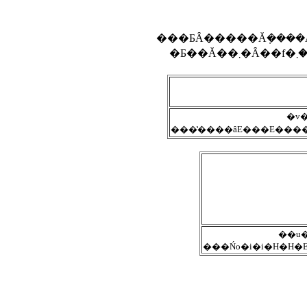
�v
��u
���Ńo�i�i�H�H�