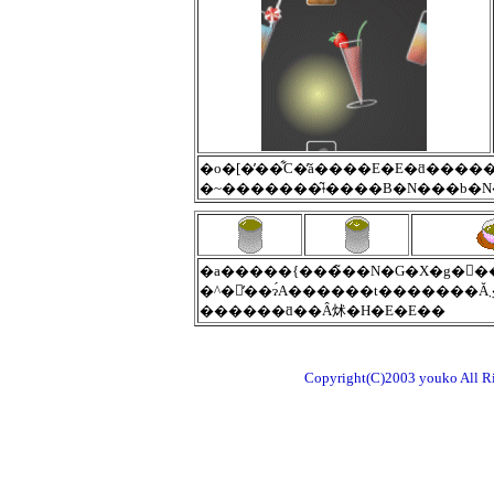
������ƌ��Â炢�H�E�E��
Copyright(C)2003 youko All R