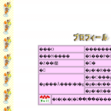
���O
������
���N����
�S���P�
�Z��ł鏊
�򕌌�
�
�p�\�R��
�y�C���
�g���Ă���\�t�g
�g�o�r��
�p�\�R��
�I�[�i�[�ւ̃��[���͂�