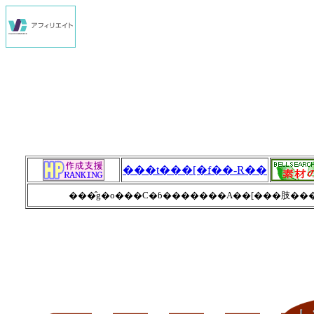
���t���[�f��-R��