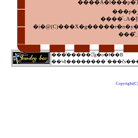
�i�@(C)���X�g�����r�n�
���̂�����̂g�o�ł��B
Copyright(C