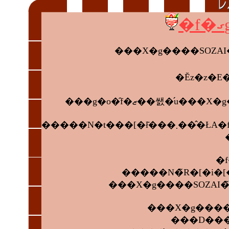
�Ĕz�z�
���X�g����SOZAI
���D��