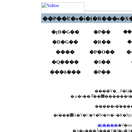
��P��E�o�i�[�R���e�X�
�ŗD�G��
�P��
��
�D�G��
�R��
�
����
�P�O��
�
�Q����
�S��
���ň���
�P��
����
�ł���΁A�T�C�Y�͂W�W�~�R�Ppix
�f����
�Ɂ�i
�A�u���Ă���T�[�o�