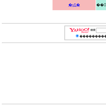
�̣ɣΣ�
��
���������Τ