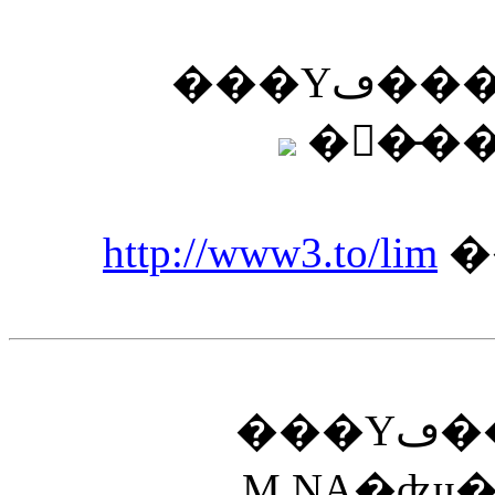
���Υ
�󶡤�̵
http://www3.to/lim
�
���Υڡ����δ����ͤ�
M.NA�ʥɥ