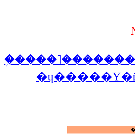
�֥����˥������
�ɥ�����Υ�
�