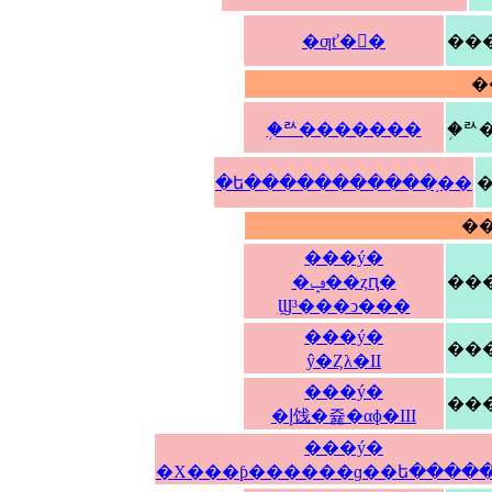
�ƣť�󥭥�
���
�
�֥ꥬ�������
�֥
�ե�����������֥��
�
���ý�
�ݡ��ȥԥ�
���
Ϣ³���ͻ���
���ý�
���
ŷ�Ȥλ�II
���ý�
�إ饯�쥹�αɸ�III
���ý�
�Х���ƥ������ɡ��ե����