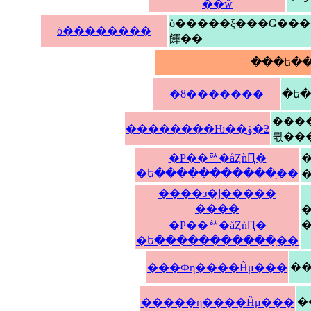
��ŵ
ȯ�����ξ���Ǥ���
ȯ��������
餫��
�ȣ�������
���
��������Ƕ��ؤ�ƻ
뤿��
�Ρ��ꥻ�åȤǹԤ�
�
�ե�����������֥��
�
����з�Ϳ�����
����
�
�Ρ��ꥻ�åȤǹԤ�
�ե�����������֥��
���Фη����Ĥμ���
�����η����Ĥμ���