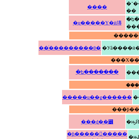
�־���Ȥˤʤ����פ���Ƥ��Ƥ���侮
����
��
�ե
�ɥ�����Υ�ӥ塼
��
�����
�̣�ͥ���������θ�
�Уå����ӥ
���Х��
�ե�������
���
�����ɥ��ǥ������
�
���ƥ��
���ȡ��꡼
�ԣӤ
�ƥ�����󥰥�����
�ԣ