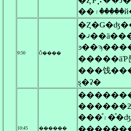
�ȤƤ⡢��Ĵ
�ޤ��ä��
ͽ��ϡ���
9:50
Ȭ����
�����äƤ
���饯���
ȿ�ʡ�
������
������
���ͤ꤯�ͤ�
10:45
������