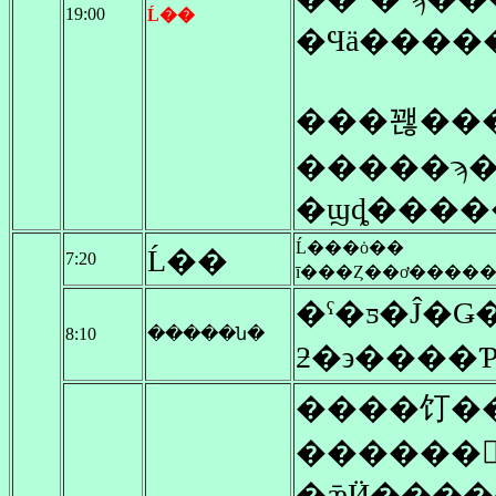
19:00
Ĺ��
�Ϥä�����
���꽪��
�����ϡ�
�ϣȡ����
Ĺ���ȯ��
Ĺ��
7:20
�ˤ�ƽ�Ĵ�Ǥ
8:10
�����ն�
ƻ�϶����
����饤�
������
�ǣӤ���