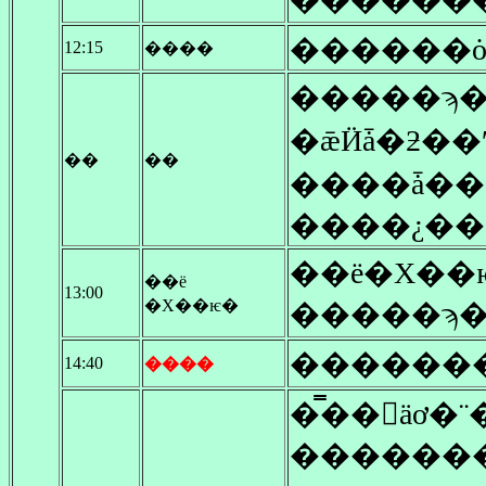
������
12:15
����
�����ϡ�
�ǣӤǡ�ƻ�
��
��
����ǡ��
����¿�
��ë�Х�
��ë
13:00
�Х��ѥ�
�����ϡ�
������
14:40
����
�̿��򻣤äơ�
�������