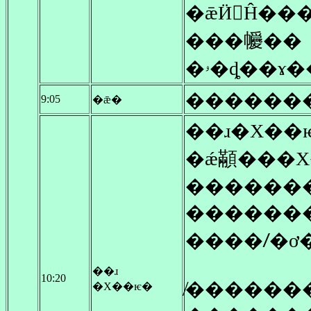
�ǣӤ򸫤Ĥ�
���㡪��
�������
9:05
�ǣ�
�ǽ顢���Х
������
����ꤷ�ơ
��ɹ
10:20
̸������
�Х��ѥ�