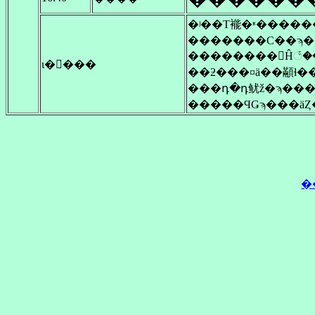
�ʲ��Τ褦�ʶ����
ι�򽪤���
���դ�դ鱿ž�ϡ���
�����ϤǤϡ���ä
�