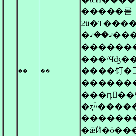
�����롣
���ޤ
�������
��
��
������
���դ򲡤��
�ȥۥۥۡ��
������
�ǣӤ�ȯ��