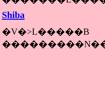
Shiba
�V�˃L�����B
���������N��