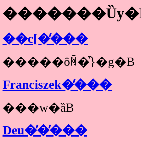
�������Ȕy�
��с[�̕���
�����ȏꏊ�͒}�g�B
Franciszek�̕���
���w�ȁB
Deu�̓�̕���