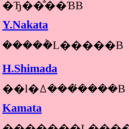
�Ђ��̐��ƁB
Y.Nakata
�����݃L�����B
H.Shimada
��l�ꕔ���̓����B
Kamata
�������L���