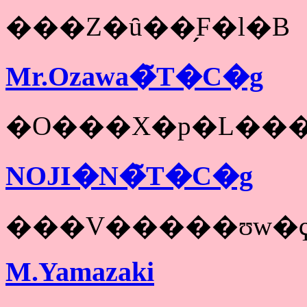
���Z�ȗ��̗F�l�B
Mr.Ozawa�̃T�C�g
�O���X�p�L��
NOJI�N�̃T�C�g
���V�����ʊw�ҁ
M.Yamazaki