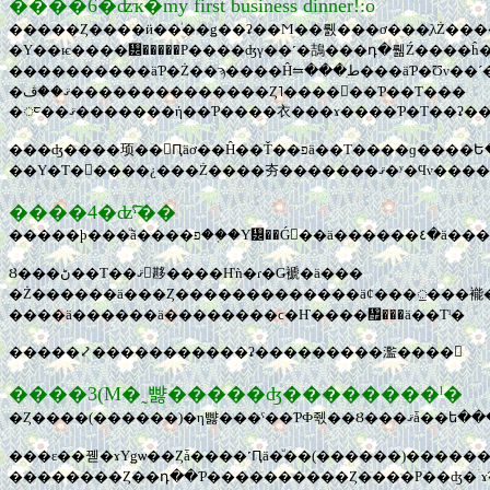
����6�ʣҡ�my first business dinner!:o
�����Ȥ����ӥ��ͥ��ǥ��ʡ��Ϻ��뤬���ơ���֤λŻ����Τ�˻�����ơ��Ф��Ф�
����������äƤ�Ż��ϡ����Ĥ⥦���ִط���äƤ�Ʊν��´��ι����ʤΤǡ������֤򤤤��뤳�Ȥ�¿�����狼��ʤ����Ȥ��餱�����ɡ����줬
�ޤ��ڤ��������������Ȥ˥����󥸤��Ƥ��Τ���
���ʤ����顼��󲰹Ԥäơ��Ĥ��Ť��פä��Τ����ɡ����Ե��ε����Υ饤��������äƤ��ޤ�ʸ�Ͻ񤯤ʡ��������餷���������Ϥ�Ф���¢�����ޤǹԤäƤ��ޤä���Ρ��ߤ��뤿
����4�ʣ͡ˤ��
�����ϸ���ͧã����
Ȣ���ڻ��Τ��ޤ󤸤夦����Ҥǹ�ɾ�Ǥ褫�ä���
�Ż������ä���Ȥ�������������äȼ���᤻���褦
����ä������ä��������ϲ�Ҥ����᤯���ä��Τˡ�
�����⤦�����������ʡ���������濫����
����3(M�˷뺧�����ʤ��������ˡ�
�Ȥ����(���
���ε��꿷�ɤΥǥѡ��Ȥǡ����˹Ԥä�ͧ��(������)������ƥ����λ��ؤۤ������