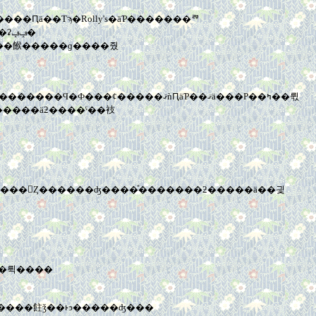
�Υ��ѥ����᡼�����Ρ����ʤγ��˹�鴶���դ�뤪Ź����ĥ������­������Ū�����Ǥ��󤫤ä��������ҡ������ʡݡݡ�
������٤��鵡���Ϥ��ä����ɤ�ǻ������äƻ����ˤ��衼
��󡣤Ȥ������ʤ����ͤ�������ƻ�����ä��긫
������뤽����
��ϥ��ȥʤˤʤäƤ��餫�ʡ������аʾ塩�ƻפä����ɡ�����äƺ����飳ǯ��ͱͽ�����ʤ���