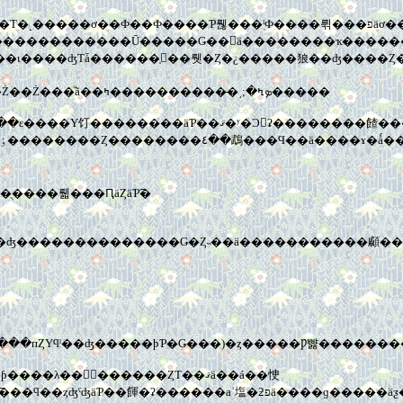
���Ƥ뤦���ˡֽФ����뤾���פäơ�����Ԥä��Τϡ�Rolly's�äƤ�������ꥫ
�ᤰ��ޤ�������ή��Ƥ����衣���ɤ����Ƥ�Τ��ʡ��Ż��Ż���ͧã��ܤߤ�;͵��̵���������ߤ�����
��Υ�Τ�񤯵����¿���Ż����夯�������ޤ�ʸ�Ϥν����ٶ��������Ȥ��
פ��֤�Υ᡼��Ǵ򤷤��ä������٤�ä����ֻ����뤫���ԤäȤäƤ͡�
�ʤ��������������Ǥ�Ȥ˵��ä�����������顣���
���)�η뺧���ˤ��ƤФ줷��Ȣ���ޤǡ��ե�����пȤΥϥˡ��ʤ�����ϸƤ�Ǥ���)�ȥ�����Ƿ뺧��
ȤΤ��ޤä��á��㤤
��������Ȥ��դ��Ƥ����������Ȥ����Ρ��ʤ�ۤɤ͡�