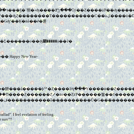
�Ǥʤˤ��Ķ�ӥå��ꤹ�롣
Ǥ褯�����äƤ롣�����͡����ߥ��ȥꡣ���Σ������ο��ʤ⹥�����ä��ʡ�
�������� Happy New Year-
�ڤ����ơ���ͤäݤ��ʤ�ޤ������פ��֤�����Ʊ����Ȥ������Ȥ⤢�äơ��ȤäƤ�����
allad". I feel evelation of feeling.
 sure!!!