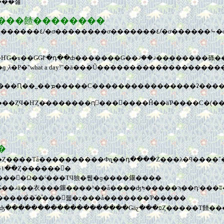
Ϥ�Ϥ�ߤĤ���ʤ����졣
ǤۤΤܤΤ����������餷��������
��������λҤβȤˤ���ꤷ�ơ��Τ�Ӥ�ī�ޤ��ơ������Ԥäơ�������٤ꤷ�ơ��������ơ�������٤ꤷ�ơ
��ҤǤ�ɤ��ǤǤⵤ�դ��ȸ�������Ǥ��
what a day!"�ä���Ũ�������������������������ڤ
�쥹ȯ�������㡼�����ȤϤ�ҤȤ�̵�������ԥ󥭡���󥰤����Ĥ��äƤ����С�(
����
�פ
�����ƥ��ԡ������ؤ�äѤ�١����ܤ��б����ؤ�äѤ�١��Ȥ������󤸡�
ܤϤ�����������̵�Ĥ��θ������Τ˥���ꥫ�ٻ����񤷤�Ω��ˤ���ΤϤ狼�뤱�ɡ����䤷����
��ܿͤ�ͧ�ͤ���򤵤줿�ȥ���å�������Ƥ�����