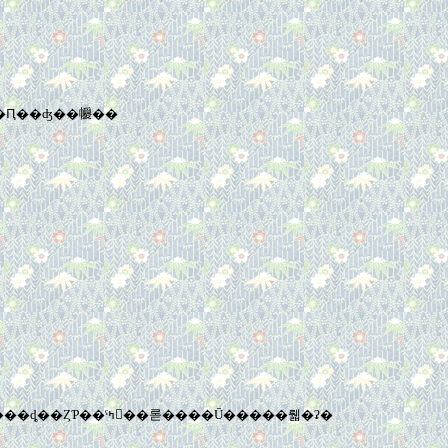
϶�̵̣���ä����ɡ������Ԥ��ʤ��㡪��
���衢�����äƤ��ޤ��Τ��ʡ�Ĺ��пȤλ�ϡ�����ζ����������ᤷ�����Ĥ������鶵�����Ƥ��ơ������ʹ���ȡ��ȤƤ��ˤߤ򴶤��롣����Ū�����뤫�ʡ�