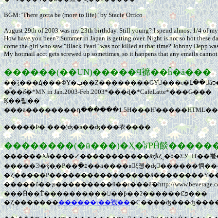
BGM:"There gotta be (more to life)" by Stacie Orrico
August 29th of 2003 was my 23th birthday. Still young? I spend almost 1/4 of my l
How have you been? Summer in Japan is getting over. Night is not so hot these days.
come the girl who saw "Black Pearl" was not killed at that time? Johnny Depp was
My hotmail acct gets screwed up sometimes, so it happens that any emails cannot 
������(��UN)�����Ϥ褯��ĥ�ä���
�̿��δ֡�*MN in Jan.2003-Feb.2003*���ȡ�*CafeLatte*���Ǥ���
Ķ��줿��
���ä��������դ������1.5H���Ҥ�����HTML�
�����Ϸ�˻���֤ˤʤ�ͽ��ʤ���衣����
��������(�ӣ���)�Ҳ�ͤäƤĤ餤�����
������Хå����⤦�����������äȥͥåȤ˼�ʬ�ΣУ÷Ҥ��褦
�����Ͽ�ǯ�֤�Ρְ��߲�פ��ä����в񤤤ξ졩�ʤ󤫤������㤯����Ĥ��ʤ��ä��������ࡣ��꼫�Τϡ���ëƻ����ζ����Ω�Ƥΰ��߲������򤫤ä����Ѥʥ����ǥꥢ
�����ΰ��ܡ���������θ��ι���ã͡�http://www.beverage.co.jp/gogo/cm_1.html�����ޤ��ʡ��á��鵻�ȥ����󥰤ȲΤȡ�����ΤҤȤĤδ����ʥ��祦
���Ĥ��Ť����������󥿡��ƥ��ʡ������Ȼפ���
�Ȥ�������
������ι��㹭��