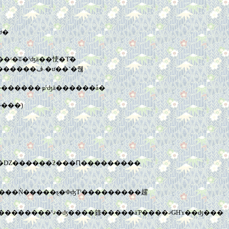
������⤷�ơ�
ޤ��ޤ��������碌���ʵ�ʬ�ˤʤä��㤦�Τ͡�
˴�ư��˺�줺
�Τϡ����å����Ԥν����ܡ�����С��������⡢��ž���Ԥ��˽��ܡ�����С����������������ʡ����������ܤˤʤä������ǡ�
�����)
��֤�˥���åȤ��������ץȿͤλҤ��֥å���α����ԤäƤ�Ρ��Ȥ����Τǡ����������Фȵ��դ����Ż���λ�ϥ����־�Ǳ������ƻ���Ԥ���������
����ꥫ�Ǥ�¿���ո��ϡ��֤��ĥ��饯���鹶�⤵���Ȥ⤷��ʤ�������������������Ǥäƹ���פȤ�����Τ餷����������ˤޤ�ʤ����錄�����äƤ����ޤǤҤɤ��ʤ���