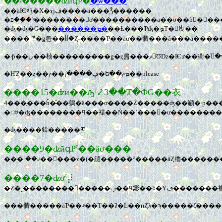
��/�����ʣӣգΡ�
�ѡ���
��äѤꣴǯ�Х�ɤϳڤ����ä���Ǯ������
�ʤ�ʤ�Ǥ���
������ܡ�
��Ƚ���Ƥʤ�ܤΤ�󤸤㡼��
����ꥫ�ǥ롼��ᥤ�Ȥ˶����Ƥ��äư��衢���ã���ä����
�ҤȤ��ȥ��ڥ����ֺ¡��ݥ�ե��ܡݥ��please
����15�ʣӣ��ԡˤ⤦3��Ⱦ�ФǤ��衣
�ᤤ�ʤ��������Ϥ��褤��Ǹ��´���󡣴�ư�������
�ʤ����䤪�����ꡣ
����9�ʣӣգΡˤ��äơ���
����7�ʣơˤ⡼
�Ż�˻�������������ݡ��Ϥ䤯�