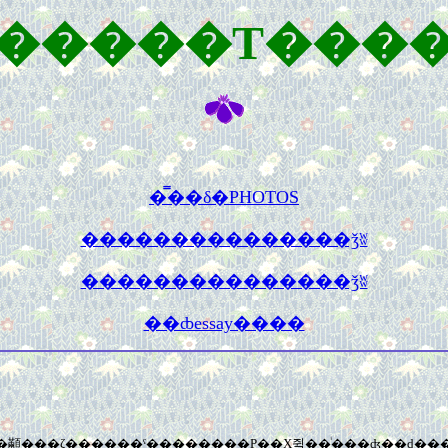
�����Τ���
��
�̿��δ�PHOTOS
���������������ǯʬ
���������������ǯʬ
��ȸessay����