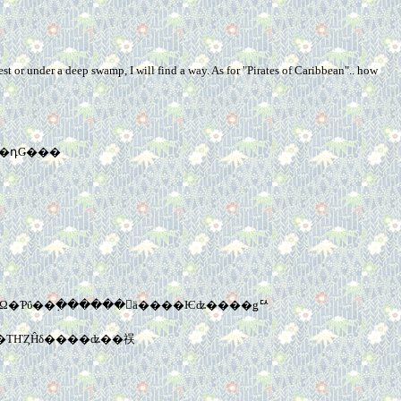
est or under a deep swamp, I will find a way. As for "Pirates of Caribbean".. how
��ޤꡢ�����äˤʤ�ޤ���������괶�դǤ���