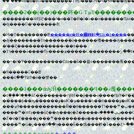
���ۤ��ǲ�ʪ�Ҥä����֤����Τ˥ԥ󥭡���
����2��(��)���䤫�
�ʤ����Ũ�ʳ������衣
�Ƕ�Τ��������ꡣ
�����ø�殺�꡼���٥�Σãͼ�ž����
�ʤ��������Τΰ�̣������å������櫓����ʤ����ɡ˲λ�Ρ�"
�ˡ��Ȥ������������פ��ޤ���
��¤�ꤷ�Ƥ���̵�������Ȼפä��ͥå�
�Ϥ�����󤪵��ꡣ
���٤��ʹԤäƤ�ä��㤤��
����1���ʣԡˤĤ�������Ϥ��ޤ롢
���
����ꥫ�ͤλҤȥ���åȤ��ʤ���(�Ż�����ݡݡ����ޤ���Ǥ��ޤä��衣���䤷����ʰ��ǡ����ʤߤ�����ϡ��դˡ���ʬ���Ǹ�����ȿ�ФʤΤˡ���������趯
�Ź�ư�Τ����ǥ���ꥫ��������и������ơ��������