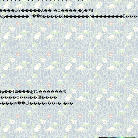
������Ȥ�̵�������դ��а��ۤ���(���ۤ���˳��)�λ�ˤ���ʤȤ��������Τ�����������Ϲ��äݤ����ü�Ǳؤ������⣱��ʬ�
�줿��ʬ���������Ʊ��̤ä��㤪����
�֥ޥ�ϥå����֥��ȡ��꡼�פ��Ĥ��˽���äƤ��ޤä�������Ϥ�ڤ�����������ǡ��ֱ��������Ũ�Ǥ������������֤γڤ��ߤ����ĸ��ä�..�ޡ�