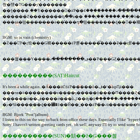
줬�㤦�ΤǤ���ƴ�������
��ǯ����ۤ��Υ������󤬤�äƤ��ޤ��������٤�������ϡ���ǯ�ʾ彻�ޤʤ����߶⣳���ȳ��Ȥ����֤äƤ��ʤ��������󡣼²Ȥ�����Ⱥ��ޤ�Ʊ����˰�ǯ�ʾ彻
���ää�Ϣ����̵���ä��ͤ���դ�Ϣ�������ȡ��򤷤��褦
BGM: so in vain (chemistry)
�Ż��򤷤Ƥ�ȥ饸���
���졡���Υ����֥ڡ��������ޤ��Ƥ���ǤȤ
����������(SAT)Haircut
It's been a while again..�Ả���äȻפäƤ�����ȱ�ڤ�ˤ�äȹԤä���
���ƽв�ä��������ɤ����ȿ�����פ����Ʊ����Ȥ��餹���ǡ�����ƥꥢ�Ȥ����ƻդ���Υ����ӥ��Ȥ�����μ�̣�ˤԤä���ʤΤǤ������顼
������ơ�
BGM: Bjork "Post"(album)
I listen to this on the way to/back from office these days. Especially I like "hyper-b
Sorry. I haven't written greeting cards yet.. oh well, anyway I'll try to send some for
����������(SUN)�顦��ž�֤Ǥ���졣