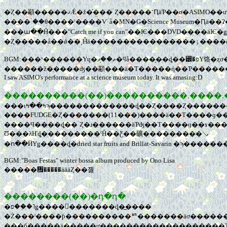
�Ȥ��顢�����ޤǼ�ž�֡�̤��ۤȤ�����˹ԤäƤ��ơ�ASIMO��ư���Ȥ����⸫��������������ư���ȤƤ�ư������餫
���ա��Ĥ���"Catch me if you can"��Ѥ���DVD����äѤ�ǥ����ץꥪ�Ϥ��ä����������Ǥ�ʤˤ�ꡢ�Ѹ줬�褯ʹ��
�Ȥ�����å��ǿ��˻Ĥä��
������ž�֤����ʤ��顢���ä�Ƭ�����ή��Ƥ������
I saw ASIMO's performance at a science museum today. It was amasing:D
����������(��)����������.����.
���ιߤ��ߤϡ�������������ȡ��Ȥ����Ȥ����
����Ϥ����ȡ��ۤȤ�ɹ������äƤʤ��Τ����ɡ��ɤ���ä�580yen
Ʊ���λҤȡ���������ˤĤ��Ƹ��礦���������ࡣ
BGM:"Boas Festas" winter bossa album produced by Ono Lisa
�����᤯�����äääȤ��졣
��������(��)�դ�դ�
�פ��֤�˥ǥ�����������ȡ�̲����
�Ż���ˡ����ƥ����������ꥳ�������äơ��������ȻפäƤ���ȡ��¤��
���б�����ä�����ư�������������������Τ