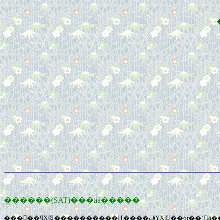
������(SAT)���ää�����
���󥵡��ϥХ쥨����������Ҥ����ڤΥХ쥨��ȯɽ��˹Ԥä��顢���ζ������ˤ��������Ρ��Х쥨��ͥ���ʤ��ȡ��������󥹤Τ��ä��������ȡʡ䡲��˥������ư���Υ��