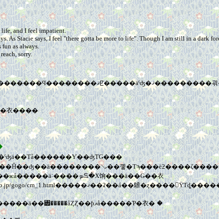
ife, and I feel impatient.
 As Stacie says, I feel "there gotta be more to life". Though I am still in a dark for
 fun as always.
reach, sorry.
��ǯ���ߡ�̤��ФΥ�ݡ��Ȥ��������ǤΥߥͥ���ι�Լ̿��򥢥åס�������Ϥ������
��衣����
�
�ˤʤä��Τǡ������Ƴ��ʤΤǤ���
�Ȥ�����Ρ�����������̣�����ä��������Υ���ѥå�����ä˸����ܤ⥹�Х饷���ä��Ǥ��衣
�Ϲ����ʤ���ʤ��������ä��꥿�����åȤȤ��ƥޥå�����Ƥ�衣�ۤ�