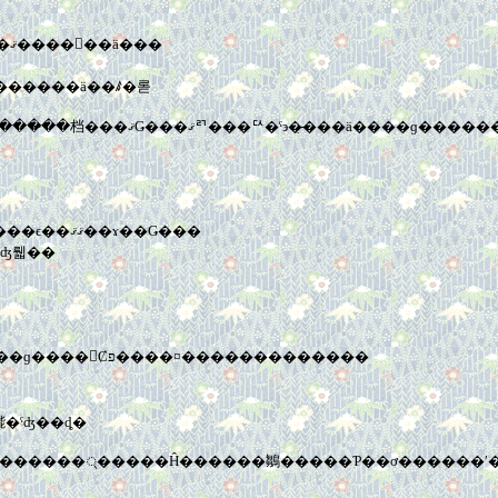
�פ��֤�ʿͤ��������󤤤ơ����������ä��ơ��ƥ󥷥�󤢤���ޤ����򤷤��ä���
������ä��ꤹ�롣
�ۥƥ��ں��桢���������ǥ�ȥ롦���ޥ󥹤Ʊǲ�Ѥư��衢�٥ͥ�����̴�档���ޤǤ���ޤꥤ���ꥢ�ˤ
4���֤���ĥ�̵ͤ��鵢�ä���ơ����Ż�����ʤ��顢�ۥƥ�����ϵ��ޤޤ��ɤ��Ǥ���
�ʤ뤫��
���ۤ��ޤ�����ɤ�(�繾�����ˤˡ�����äȤ櫓��������ɡ����򤤤Ȼפ����¤�������������
�ʬ�Υڡ�������褦�ˤʤ��ȡ�