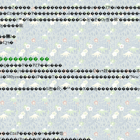
��̤��ۤ��θ����ʳ����Ѵۤǡ�MN�Ǥ�Science Museum�Ԥä��ʡ��Ȼפ��Ф��Ƥ�����̵���ޥå�����
���ʤ��ʤäƤ뤳
��������������ٶ����ʤ����㡣
BGM:���ˣ������Υɥ�ޡ��֥ޥ�ϥå����֥��ȡ��꡼�פΥ饹�ȥơ��޶ʡ�
Ľշϡ�
��������.��
���ȡ����Ƥ��ƤȤƤ��ɤ���
����FUDGE�Ȥ�������(11���)�
����äƤ���Τ������������֥����ȥ��"New Type of Fashi
ܿͤ��饸
����äƤơ���äѤ��ɤ������ä���