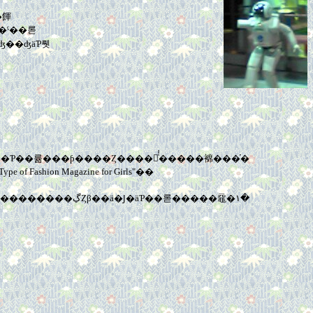
�������������ˤ��롣
���ä��Τ����ɡ������ȷϡ�������������Ǥ����Ū�ɤߤ䤹�������夲�Ƥ��륢���ƥ����Ȥ����褯ͭ̾�����褯���֡�
on Magazine for Girls"��
�ո��ӤΥǥ����ȡ�dried star fruits and Brillat-Savarin �ϡ���������̣���������ե롼�Ĥ⡢�֥ꥢ���Х��ʤ����������ƿ��������ڲȤβ��ä�Ϳ�äƤ��롣����̣�黿�١�