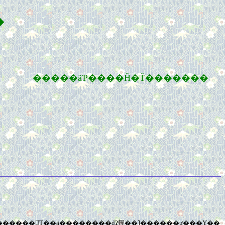
�
���äƤ����Ĥ�Ť�������