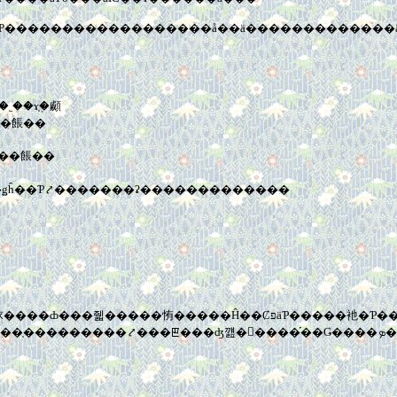
���Ρ������������������å��ä�������������ä
�ơ��ա����Ȥ��ä��Ȥ������פ��֤�˿��ɤ֤�֤顣
ʤ��Ǥ����Ǥ�����פȻ����餦��
�֤�˺�줿���������뤫�顣�פȻ����餦��
ǥĥ��Ƥ⤤�������ʡ�������������
�֤����ġ��פ�ʹ���졢��24�СפȤ��Ф�