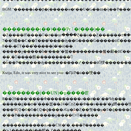
BGM:"�����å��β�(�����ѡ�ʸ��Ʋ�Ǥ��ää�ή��Ƥ
��������(��)���Ƥεٲ�(���)��
�Ż����Ҥ����
7��˥磻��С��Τ���ͤˡ��֤��
8��˵�򲰤Τ���ͤˡ��֤���(�ʲ�ά)��
�����ƺ�����ͧã�ˡ�
��˰�󡢻����餦���������
�ĥ��Ƥ������ʤ���������⤦����äȰ㤦�������
Kwija, Edo, it was very nice to see you- �ԤäƤ�ä��㤤��
��������(��UN)�µ����ꡣ
8��29���ˣ����Ф���������ޤ��ơ��´��Ϥʤ���
���ϤξＱ�ȼ�ʬ�ξＱ�ȡ����ޤǤμ�ʬ�Ȥ��줫��μ�ʬ�ȡ����ζ��֤���������⤤���ꡣ���ʤ꺮�𤷤����֡��Ǥ����ܤ����λŻ��Ǽ���դ��ä��ꡣ�ץ饹
�ˤ��Ƥ����������ɡ����Ͼ¤Τ�����
�����������ӥޥ��CM�ˤ�˰���Ƥ�����
�⤷1���ߤ��ä��鲿�˻Ȥ��ޤ�����