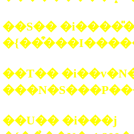
��S�� �i����̎�
��T�� �i��v�N�
��U�� �i���j