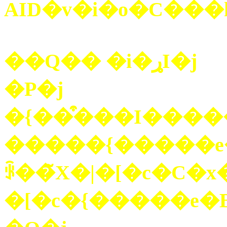
AID�v�i�o�C���
��Q�� �i�ړI�j
�P�j
�{��͒���I����
�����{�����e�B�A�Ƃ��Ă̐
ꂩ��̃X�|�[�c�C�x
�[�c�{�����e�