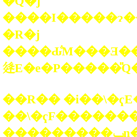
�Q�j
�R�j
����Ԃ̐M���Ǝ��
𗬁E�e�P�����̎
��R�� �i��\�ҁ
��\�ҁF������
��