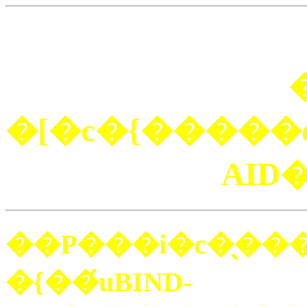
�[�c�{�����e
AID
��P���i�c�̖��
�{��́uBIND-