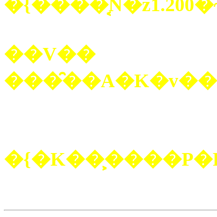
�{��̉��͔N�z1.20
��V��
�{�K��͕����P